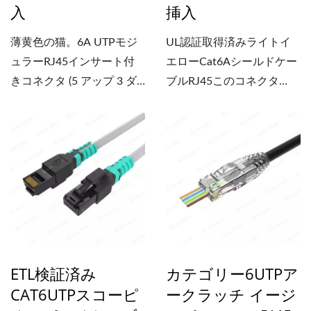
入
挿入
ができます。配線ケーブル
が絡まっても簡単に破損し
薄黄色の猫。6A UTPモジ
UL認証取得済みライトイ
ません。ロードバーの配線
ュラーRJ45インサート付
エローCat6Aシールドケー
穴は1.6mmで、1.50～
きコネクタ (5 アップ 3 ダ
ブルRJ45このコネクタ
1.60mmの絶縁体に適合し
ウン)...
は、PoE++...
ます。 私たちのRJ45モジ
ュラープラグはPoE...
ETL検証済み
カテゴリー6UTPア
CAT6UTPスコーピ
ークラッチ イージ