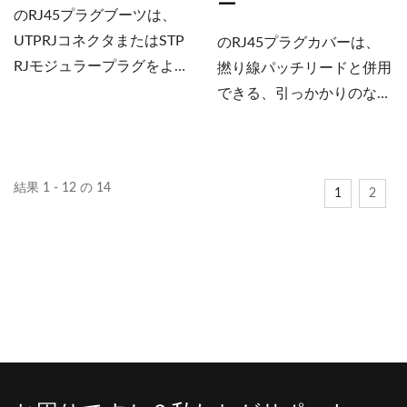
ー
分けによるケーブル管理も
使用されているため、ネッ
のRJ45プラグブーツは、
可能です。ブランド名を印
トワーク配線の識別が容易
UTPRJコネクタまたはSTP
のRJ45プラグカバーは、
刷することも可能です。詳
です。ユーザーは、異なる
RJモジュラープラグをより
撚り線パッチリードと併用
細については、今すぐお問
プラグブーツを使用して色
しっかりと固定します。ス
できる、引っかかりのない
い合わせください。
管理を行うことで、ワイヤ
リムなブーツデザインは高
RJコネクタ用に設計されて
ーの在庫を削減することも
密度パネルに適合します。
います。スリムなデザイン
できます。高品質の製品を
透明なブーツはさまざまな
なので、組み立て後に高密
お求めなら、当社は常に最
結果 1 - 12 の 14
色のケーブルに対応し、同
1
2
度パネルにもフィットしま
良の選択肢です。
じ色のケーブルを使用する
す。ブーツはプラグとより
ことで配線在庫を削減でき
しっかりと結合できます。
ます。RJ45ブーツ。RJコ
透明なRJブーツは、さまざ
ネクタのスリーブはPC素
まな色のケーブルと併用で
材で作られており、ワイヤ
きます。また、同じ色のケ
ーの過度な曲がりを防ぎ、
ーブルを使用することで、
ワイヤーの強度を高めま
配線の在庫を削減すること
す。さまざまな種類のケー
もできます。RJ45ブー