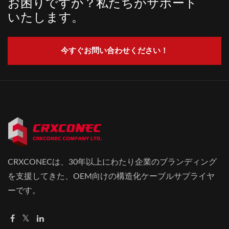
お困りですか？私たちがサポート
ブルに対応できるよう、さ
ト。プラグスリーブはPC
いたします。
まざまな直径が用意されて
素材で作られており、ワイ
います。
ヤーの過度な曲がりを防
今すぐお問い合わせください！
ぎ、ワイヤーの強度も高め
ます。
CRXCONECは、30年以上にわたり企業のブランディング
を支援してきた、OEM向けの構造化ケーブルサプライヤ
ーです。