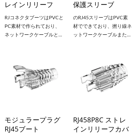
レインリリーフ
保護スリーブ
す。プラグブーツを色分け
して使用することで、ケー
RJコネクタブーツはPVCと
のRJ45スリーブはPVC素
ブルの在庫管理も効率化で
PC素材で作られており、
材でできており、撚り線ネ
きます。お客様のブランド
ネットワークケーブルと併
ットワークケーブルまたは
名を製品に印刷することも
用することで、ケーブルの
単線ケーブルに対応するよ
可能です。詳細について
過度な曲げを防ぎ、強度を
うに設計されています。さ
は、今すぐお問い合わせく
高めます。ケーブルブーツ
まざまな直径があり、特に
ださい。
はプラグにしっかりと固定
最大8.0mmの太いケーブル
されるように設計されてい
など、さまざまな種類のケ
ます。様々な色をご用意し
ーブルに適合します。ブー
ており、異なる色のケーブ
ツデザインは、さまざまな
ルにも対応できます。ま
RJ通信コネクタに適用で
た、異なるプラグブーツを
き、ワイヤーの過度な曲げ
モジュラープラグ
RJ458P8C ストレ
使用することで、ケーブル
を防ぎ、ワイヤーの強度を
RJ45ブート
インリリーフカバ
の在庫管理を効率化し、色
高めます。さまざまな色が