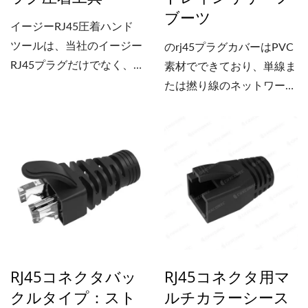
ブーツ
るために特殊なモジュラー
渉を低減することで、良好
イージーRJ45圧着ハンド
プラグ構造を採用し、クロ
なネットワーク伝送速度を
ツールは、当社のイージー
のrj45プラグカバーはPVC
ストーク干渉を低減してい
向上させ、伝送性能を保証
RJ45プラグだけでなく、
素材でできており、単線ま
ます。当社の24AWGケー
します。CRXCONECモジ
通常の...
たは撚り線のネットワーク
ブルはUTPパッチコードは
ュラープラグはUL規格お
ケーブルに使用できます。
ULおよびCE認証済みで
よびROHS指令に準拠して
ケーブルの過度な曲げを防
す！
います。当社のコネクタは
ぎ、強度も向上させます。
多くの専門配線組立工場に
このブーツは、様々な
も供給されており、生産量
RJ45通信コネクタに対応
の増加と製品品質の向上に
可能です。ケーブルの種類
貢献しています。
に合わせて、様々な直径を
ご用意しています。また、
様々な色に対応できるよ
RJ45コネクタバッ
RJ45コネクタ用マ
う、豊富なカラーバリエー
クルタイプ：スト
ルチカラーシース
ションを取り揃えていま