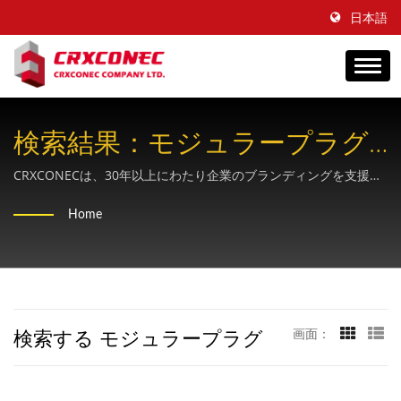
日本語
検索結果：モジュラープラグ
｜多用途なエンドツーエンド
CRXCONECは、30年以上にわたり企業のブランディングを支援し
てきた、OEM向けの構造化ケーブルサプライヤーです。
の銅線および光ファイバーソ
Home
リューションプロバイダー -
CRXCONEC
検索する モジュラープラグ
画面：