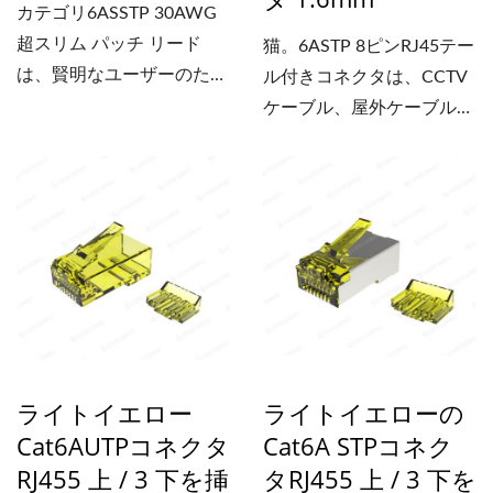
カテゴリ6ASSTP 30AWG
超スリム パッチ リード
猫。6ASTP 8ピンRJ45テー
は、賢明なユーザーのため
ル付きコネクタは、CCTV
の新しい選択肢です。さま
ケーブル、屋外ケーブル、
ざまな用途に対するユーザ
その他のネットワークイー
ーのニーズを満たすため
サネットソリューションに
に、7...
幅広く使用できます。Cat
などの太いケーブルで終端
するように設計されていま
す。6AまたはCat.7イーサ
ネットケーブル（22～
24AWG単線ケーブル）。
高耐衝撃性の透明ポリカー
ライトイエロー
ライトイエローの
ボネート素材を使用してい
Cat6AUTPコネクタ
Cat6A STPコネク
るため、プラグラッチの20
RJ455 上 / 3 下を挿
タRJ455 上 / 3 下を
回の曲げ試験に耐えること