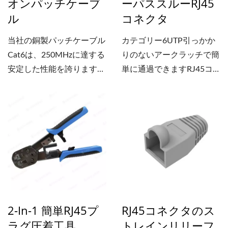
オンパッチケーブ
ーパススルーRJ45
ル
コネクタ
当社の銅製パッチケーブル
カテゴリー6UTP引っかか
Cat6は、250MHzに達する
りのないアークラッチで簡
安定した性能を誇ります。
単に通過できますRJ45コ
また、ブートに取り付ける
ネクタは撚り線と単線ケー
小型クリップも設計してお
ブルの両方（23～
り、ユーザーは7色でアプ
26AWG）に対応します。
リケーションを管理できま
アークラッチを採用してお
す。クリップにブランド名
り、引っかかりのないソリ
を追加することも可能で
ューションで保護を提供し
す。ケーブルの在庫を削減
ます。UTP簡単に通り抜け
するのに非常に役立ち、ク
られますRJ45プラグラッ
リップを交換するだけで済
チ。 3ピンブレード接点
2-In-1 簡単RJ45プ
RJ45コネクタのス
みます。さらに、ツイスト
は、信頼性の高い高速接続
ラグ圧着工具
トレインリリーフ
ペア間のスペースを確保す
を提供し、クロストーク干