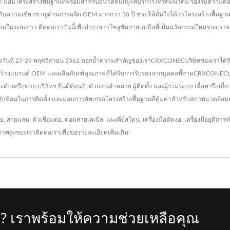
มอบโครงสร้างพื้นฐานที่พร้อมสำหรับอนาคตแก่ผู้ให้บริการโทรคมนาคม รองรับความต้องการแบ
ามเชี่ยวชาญด้านการผลิต OEM มากกว่า 30 ปี ช่วยให้มั่นใจได้ว่าโครงสร้างพื้นฐานเครื
ยะยาว ติดต่อเราวันนี้เพื่อสำรวจว่าโซลูชันสายเคเบิลที่เป็นนวัตกรรมใหม่ของเรา
หว่างวันที่ 27-29 พฤศจิกายน 2562 ตอกย้ำความสำคัญของเราCRXCONECบริษัทของเราได้รับ
รสร้างแบรนด์ OEM และผลิตภัณฑ์คุณภาพที่ได้รับการรับรองจากบุคคลที่สามCRXCONECบร
ครือข่าย บริษัทฯ ยินดีต้อนรับตัวแทนจำหน่าย ผู้ติดตั้ง และผู้รวมระบบ เพื่อหารือเกี่ยวกั
ับซ้อนในการติดตั้ง และมอบการอัพเกรดโครงสร้างพื้นฐานที่คุ้มค่าสำหรับสภาพแวดล้อ
ีย
,
สายแลน
,
ตัวเชื่อมต่อ
,
ต่อมสายเคเบิล
,
แผงคีย์สโตน
,
เครื่องมือดัดงอ
,
เครื่องมือยุติกา
ภาพสูงของเรา
ติดต่อเรา
เพื่อขอรายละเอียดเพิ่มเติม!
? เราพร้อมให้ความช่วยเหลือคุณ