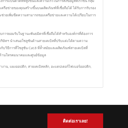
นด์วิดท์ที่สูงขึ้นและความเร็วในการส่งข้อมูลที่เร็วขึ้น กลุ่ม
อข่ายของคุณสร้างขึ้นบนผลิตภัณฑ์ที่เชื่อถือได้ ได้รับการรับรอง
จะช่วยเพิ่มขีดความสามารถของเครือข่ายและความได้เปรียบในการ
การยอมรับในฐานะพันธมิตรที่เชื่อถือได้สำหรับองค์กรที่ต้องการ
ิษัทฯ นำเสนอโซลูชันด้านสายเคเบิลที่ปรับแต่งได้ตามความ
บวิธีการที่โซลูชัน Cat.8 ที่ล้ำสมัยและผลิตภัณฑ์สายเคเบิลที่
มด้านโทรคมนาคมและศูนย์ข้อมูล
รทำงาน
,
แผงออปติก
,
สายเคเบิลหลัก
,
อะแดปเตอร์ไฟเบอร์ออปติก
,
ติดต่อเราเลย!