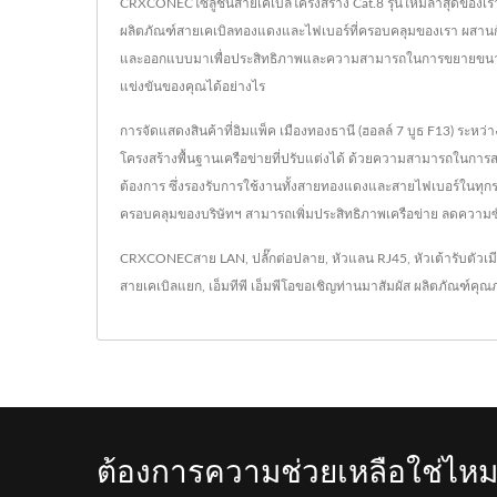
CRXCONECโซลูชันสายเคเบิลโครงสร้าง Cat.8 รุ่นใหม่ล่าสุดของเรา 
ผลิตภัณฑ์สายเคเบิลทองแดงและไฟเบอร์ที่ครอบคลุมของเรา ผสานกับคว
และออกแบบมาเพื่อประสิทธิภาพและความสามารถในการขยายขนาดในระ
แข่งขันของคุณได้อย่างไร
การจัดแสดงสินค้าที่อิมแพ็ค เมืองทองธานี (ฮอลล์ 7 บูธ F13) ระ
โครงสร้างพื้นฐานเครือข่ายที่ปรับแต่งได้ ด้วยความสามารถในกา
ต้องการ ซึ่งรองรับการใช้งานทั้งสายทองแดงและสายไฟเบอร์ในทุกระดับเ
ครอบคลุมของบริษัทฯ สามารถเพิ่มประสิทธิภาพเครือข่าย ลดความซ
CRXCONEC
สาย LAN
,
ปลั๊กต่อปลาย
,
หัวแลน RJ45
,
หัวเต้ารับตัวเม
สายเคเบิลแยก
,
เอ็มทีพี เอ็มพีโอ
ขอเชิญท่านมาสัมผัส ผลิตภัณฑ์คุณ
ต้องการความช่วยเหลือใช่ไหม