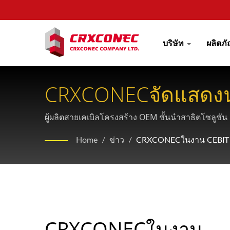
บริษัท
ผลิตภ
CRXCONECจัดแสดงนว
CEBIT ASEAN Thaila
ผู้ผลิตสายเคเบิลโครงสร้าง OEM ชั้นนำสาธิตโซลูชั
เครือข่าย
Home
/
ข่าว
/
CRXCONECในงาน CEBIT 
CRXCONECในงาน