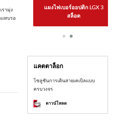
ีย
แผงไฟเบอร์ออปติก LGX 3
4
รามุ่ง
สล็อต
เราแทบรอ
แคตตาล็อก
โซลูชันการเดินสายเคเบิลแบบ
ครบวงจร
ดาวน์โหลด