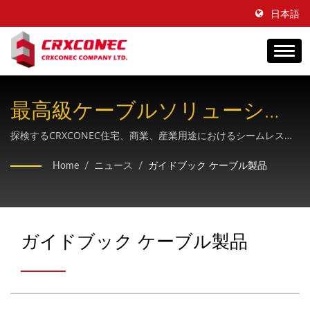
日本語
最高級ケーブルソリューショ
ンに関する究極ガイド
探検するCRXCONEC住宅、商業、産業用途におけるシームレスな
接続を実現するために設計された、包括的な構造化配線製品群
Home
/
ニュース
/
ガイドブック ケーブル製品
と、専門家によるサポートおよびカスタムソリューションを提供
します。
ガイドブック ケーブル製品