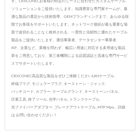
す。CRXCONECお客様の特定のニーズに合わせたカスタムケーブル
ソリューションをご提供いたします。知識豊富な専門家チームが、最
適な製品の選定から技術指導、OEMブランディングまで、あらゆる段
階でお客様をサポ​​ートいたします。ネットワーク接続が最も重要な場
面で途切れることなく維持される、一貫性と信頼性に優れたケーブル
製品をご提供いたします。通信事業者、データセンター事業者、
ISP、企業など、業種を問わず、幅広い用途に対応する多用途な製品
群をご用意しており、第三者機関による品質認証と迅速な専門サービ
スでサポートいたします。
CRXCONEC高品質な製品をぜひご体験ください
LANケーブル
,
終端プラグ
,
モジュラープラグ
,
キーストーン・ジャック
,
パッチコード
,
カプラー
,
ケーブルグランド
,
キーストーンパネル
,
圧着工具
,
終了ツール
,
光学パネル
,
トランクケーブル
,
光ファイバーアダプター
,
ブレークアウトケーブル
,
MTP Mpo
。詳細
は
お問い合わせください！