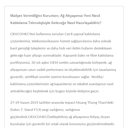
Maliyet Verimliliğini Korurken, Ağ Altyapımızı Yeni Nesil
Kablolama Teknolojisiyle Geleceğe Nasıl Hazırlayabiliriz?
CRXCONECYeni kullanıma sunulan Cat.8 yapısal kablolama
çözümlerimiz, telekomünikasyon hizmet sağlayıcılarına daha yüksek
bant genişliği taleplerini ve daha hızlı veri iletim hızlarını destekleyen
geleceğe hazır altyapı sunmaktadır. Kapsamlı bakır ve fiber kablolama
portföyümüz, 30 yılı aşkın OEM üretim uzmanlığımızla birleşerek, ağ
altyapınızın uzun vadeli performans ve ölçeklenebilirlik için tasarlanmış
güvenilir, sertifikalı ürünler üzerine kurulmasını sağlar. Yenilikçi
kablolama çözümlerimizin ağ kapasitenizi ve rekabet avantajınızı nasıl
artırabileceğini keşfetmek için bugün bizimle iletişime geçin.
27-29 Kasım 2019 tarihleri ​​arasında Impact Muang Thong Thani'deki
(Salon 7, Stand F13) sergi varlığımız, varlığımızı
güçlendirdi.CRXCONECÖzelleştirilmiş ağ altyapısına ihtiyaç duyan
kuruluşlar için güvenilir bir ortak olarak konumunu güçlendirmektedir.