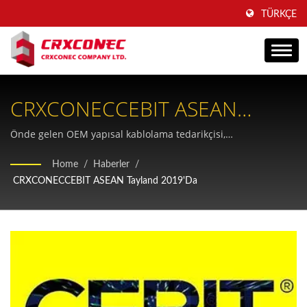
TÜRKÇE
CRXCONECCEBIT ASEAN
Tayland 2019'da Yeni Nesil
Önde gelen OEM yapısal kablolama tedarikçisi,
telekomünikasyon ve ağ altyapı sağlayıcıları için Cat.8
Kablolama İnovasyonunu
Home
/
Haberler
/
çözümlerini ve kapsamlı bakır-fiber kablolama portföyünü
CRXCONECCEBIT ASEAN Tayland 2019'da
Sergiliyor
sergiliyor.