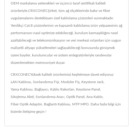
OEM markalama yetenekleri ve üçüncü taraf sertifikalı kaliteli
ürünleriyle,CRXCONECŞirket, tüm ağ ölçeklerinde bakır ve fiber
uygulamalarını destekleyen özel kablolama çözümleri sunmaktadır.
Yenilikçi Cat.8 çözümlerinin ve kapsamlı kablolama ürün yelpazesinin ağ
performansını nasıl optimize edebileceği, kurulum karmaşıklığını nasıl
azaltabileceği ve telekomünikasyon ve veri merkezi ortamları için uygun
maliyetli altyapı yükseltmeleri sağlayabileceği konusunda görüşmek
üzere bayiler, kurulumcular ve sistem entegratörleriyle randevular
düzenlemekten memnuniyet duyar.
CRXCONECYüksek kaliteli ürünlerimizi keşfetmeye davet ediyoruz
LAN Kablosu
,
Sonlandırma Fişi
,
Modüler Fiş
,
Keystone Jack
,
Yama Kablosu
,
Bağlayıcı
,
Kablo Rakorları
,
Keystone Panel
,
Sıkıştırma Aleti
,
Sonlandırma Aracı
,
Optik Panel
,
Ana Kablo
,
Fiber Optik Adaptör
,
Bağlantı Kablosu
,
MTP MPO
. Daha fazla bilgi için
bizimle iletişime geçin !