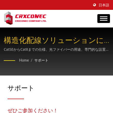
日本語
構造化配線ソリューションに
関する専門家によるサポート
Cat5EからCat8までの仕様、光ファイバーの用途、専門的な設置技
術など、銅線および光ファイバーケーブルシステムに関する包括
と知識ハブ
Home
/
サポート
的なガイダンス。
サポート
ぜひご参加ください！