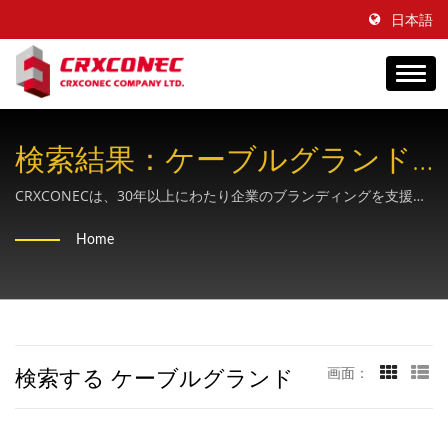
日本語
検索結果：ケーブルグランド
｜多用途なエンドツーエンド
CRXCONECは、30年以上にわたり企業のブランディングを支援し
てきた、OEM向けの構造化ケーブルサプライヤーです。
の銅線および光ファイバーソ
Home
リューションプロバイダー -
CRXCONEC
検索する ケーブルグランド
画面：