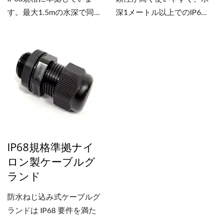
す。最大1.5mの水深で同
深1メートル以上でのIP68
じ時間保護を保証します。
防水要件を満たしていま
どちらも防塵性があり、ネ
す。耐水性ロックナット
ットワーク部品を湿気、汚
は、屋外ネットワークケー
れ、虫から保護し、高品質
ブル配線やアンテナ設置に
な接続を実現します。防水
使用できます。防水表面実
ケーブルグランドにより、
装ボックスのIP68アプリケ
防水性と耐腐食性が向上
ーションに対応するため、
し、過酷な環境下でも機器
M16とM32の高品質ケーブ
を保護します。Cat5e、
ルグランドをご用意してい
IP68規格準拠ナイ
Cat.6キーストーンジャッ
ます。Rigid...
ロン製ケーブルグ
ク、カプラー、産業用パッ
ランド
チコード、およびアセンブ
リ部品が現在入手可能で
防水ねじ込み式ケーブルグ
す。穴あけ、塗装、パンチ
ランドは IP68 要件を満た
ング、シルクスクリーン印