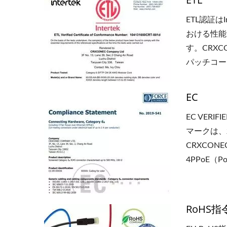
ETL認証
おける性能
す。CRXC
パッチコー
EC
EC VE
マークは、
CRXCON
4PPoE
RoHS指