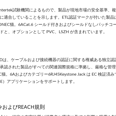
はIntertek試験機関によるもので、製品が現地市場の安全基
に適合していることを示します。ETL認証マークが付いた製
ONEC猫。6ACat.6 シールド付きおよびシールドなしパッチコード
ドと、オプションとして PVC、LSZH が含まれています。
RIFIEDは、ケーブルおよび接続機器の認証に関する権威ある独
承認された製品がすべての関連国際規格に準拠し、厳格な管理
EC猫。6Aおよびカテゴリー6RJ45Keystone Jack は EC 検
（PoE）アプリケーションをサポートします。
令およびREACH規則