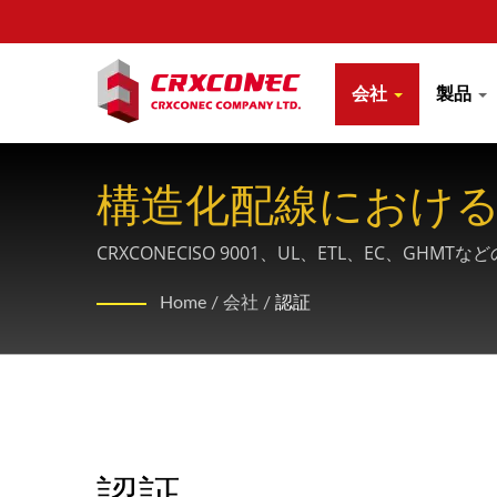
会社
製品
構造化配線におけ
CRXCONECISO 9001、UL、ETL、E
製品の優れた性能と安全性を保証しています。
Home
/
会社
/
認証
認証