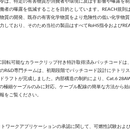
HS指令は、特定の有害物質が消費者や環境に及ぼす影響や曝露
働者の曝露を低減することを目的としています。REACH規則
物質の開発、既存の有害化学物質をより危険性の低い化学物質へ
力しており、そのため当社の製品はすべてRoHS指令およびRE
NEC回転可能なカラークリップ付き特許取得済みパッチコード
のR&D専門チームは、初期段階でパッチコード設計にテトリ
ドラフトが完成しました。内部構造の制約により、Cat.6 28A
WGの極細ケーブルのみに対応。ケーブル配線の簡単な方法から
報をご覧ください。
ットワークアプリケーションの承認に関して、可燃性試験およ