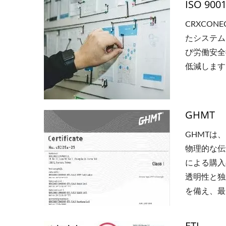
ISO 900
CRXCO
たシステムを
び労働安全
低減します
GHMT
GHMTは
物理的な伝
による購入
透明性と独
を備え、最
ETL