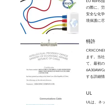
EU Ro
の際に、労
安全な化学
境保護に尽
特許
CRXCO
ます。当社
て、最初の
6A30A
する詳細情
UL
ULは、ネ