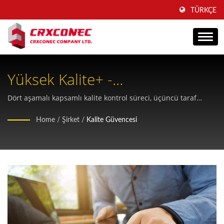
TÜRKÇE
Yüksek Kalite+ -
CRXCONECKalite Güvence
Dört aşamalı kapsamlı kalite kontrol süreci, üçüncü taraf
sertifikaları ve sektör lideri denetim prosedürleriyle sıfır hata
Standartları
Home
/
Şirket
/
Kalite Güvencesi
oranına sahip yapısal kablolama ürünleri sağlar.