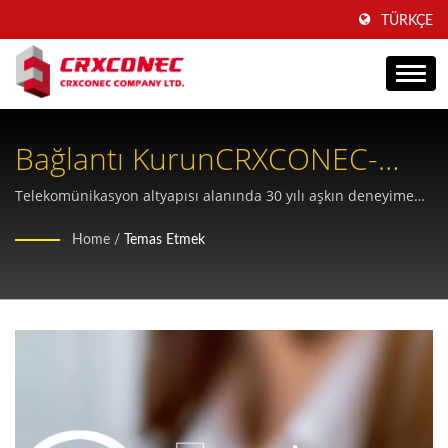
TÜRKÇE
Bağlantı KurunCRXCONEC-
OEM Yapısal Kablolama
Telekomünikasyon altyapısı alanında 30 yılı aşkın deneyime
sahip Tayvanlı güvenilir OEM tedarikçisinden özel fiyat
Ortağınız
Home
/
Temas Etmek
teklifleri ve profesyonel kablolama çözümleri isteyin.