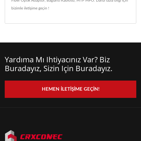
Fiber Optik Adaptör
,
Bağlantı Kablosu
,
MTP MPO
. Daha fazla bilgi için
bizimle iletişime geçin !
Yardıma Mı Ihtiyacınız Var? Biz
Buradayız, Sizin Için Buradayız.
HEMEN İLETIŞIME GEÇIN!