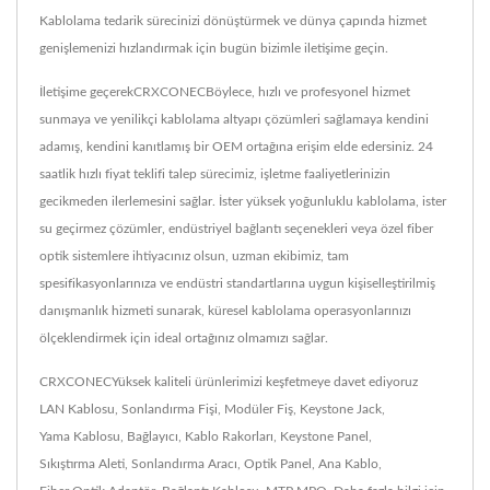
Kablolama tedarik sürecinizi dönüştürmek ve dünya çapında hizmet
genişlemenizi hızlandırmak için bugün bizimle iletişime geçin.
İletişime geçerekCRXCONECBöylece, hızlı ve profesyonel hizmet
sunmaya ve yenilikçi kablolama altyapı çözümleri sağlamaya kendini
adamış, kendini kanıtlamış bir OEM ortağına erişim elde edersiniz. 24
saatlik hızlı fiyat teklifi talep sürecimiz, işletme faaliyetlerinizin
gecikmeden ilerlemesini sağlar. İster yüksek yoğunluklu kablolama, ister
su geçirmez çözümler, endüstriyel bağlantı seçenekleri veya özel fiber
optik sistemlere ihtiyacınız olsun, uzman ekibimiz, tam
spesifikasyonlarınıza ve endüstri standartlarına uygun kişiselleştirilmiş
danışmanlık hizmeti sunarak, küresel kablolama operasyonlarınızı
ölçeklendirmek için ideal ortağınız olmamızı sağlar.
CRXCONECYüksek kaliteli ürünlerimizi keşfetmeye davet ediyoruz
LAN Kablosu
,
Sonlandırma Fişi
,
Modüler Fiş
,
Keystone Jack
,
Yama Kablosu
,
Bağlayıcı
,
Kablo Rakorları
,
Keystone Panel
,
Sıkıştırma Aleti
,
Sonlandırma Aracı
,
Optik Panel
,
Ana Kablo
,