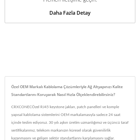
Hemen iletişime geçin.
Daha Fazla Detay
Özel OEM Markalı Kablolama Çözümleriyle Ağ Altyapınızı Kalite
Standartlarını Koruyarak Nasıl Hızla Ölçeklendirebilirsiniz?
CRXCONECÖzel RJ45 keystone jakları, patch panelleri ve komple
yapısal kablolama sistemlerini OEM markalamasıyla sadece 24 saat
içinde teslim ediyoruz. 30 yılı aşkın üretim uzmanlığımız ve üçüncü taraf
sertifikalarımız, telekom markanızın küresel olarak güvenilirlik
kazanmasını ve gelişen sektör standartlarını karşılamasını sağlar.