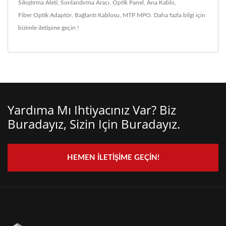
Sıkıştırma Aleti
,
Sonlandırma Aracı
,
Optik Panel
,
Ana Kablo
,
Fiber Optik Adaptör
,
Bağlantı Kablosu
,
MTP MPO
. Daha fazla bilgi için
bizimle iletişime geçin !
Yardıma Mı Ihtiyacınız Var? Biz
Buradayız, Sizin Için Buradayız.
HEMEN İLETIŞIME GEÇIN!