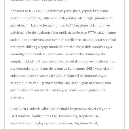
KorunmasıCRXCONECEndüstriyel geçmişimiz, yapısal kablolama
sektöründe şeffaflık, kalite ve sürekli yeniliğe olan bağlılığımızın altını
çizmektedir. Hatıra koleksiyonumuz, RJ45 keystone jaklarından ve
patch panellerden gelişmiş fiber optik sistemlere ve FTTH çözümlerine
kadar ürün portföyümüzün evrimini sergilerken, üçüncü taraf sertifikalı,
özelleştirilebilir ağ altyapı ürünlerinin tutarlı bir şekilde sunulmasıyla
kazandığımız ortaklıkları, sertifikaları ve sektördeki tanınırlığı da
vurgulamaktadır. Mirasımızı kutlayarak, ortaklarımızı ve müşterilerimizi,
bizi konumlandıran derin deneyimi ve kanıtlanmış OEM yeteneklerini
anlamaya davet ediyoruz.CRXCONECKüresel telekomünikasyon
sektörünün en zorlu şartnamelerini karşılayan uçtan uca kablolama
çözümleri sunmaya kendini adamış, güvenilir ve ileri görüşlü bir
üreticiyiz.
CRXCONECYüksek kaliteli ürünlerimizi keşfetmeye davet ediyoruz
LAN Kablosu
,
Sonlandırma Fişi
,
Modüler Fiş
,
Keystone Jack
,
Yama Kablosu
,
Bağlayıcı
,
Kablo Rakorları
,
Keystone Panel
,