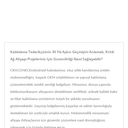
Kablolama Tedarikçisinin 30 Yılı Aşkın Geçmişini Anlamak, Kritik
Ağ Altyapı Projeleriniz Için Güvenilirliği Nasıl Sağlayabilir?
CRXCONECEndüstriyel hatıralarımız, otuz yıllık kanıtlanmış üretim
mükemmelliğini, başarılı OEM ortaklıklarını ve yapısal kablolama
çözümlerindeki sürekli yeniliği belgeliyor. Mirasımız, dünya çapında
telekomünikasyon altyapısını destekleyen sertifikalı, yüksek kaliteli bakır
ve fiber kablolama ürünlerinin tutarlı bir şekilde sunulmasını
göstermektedir. Geçmişi belgelenmiş başarılar ve sektör tanınırlığıyla
desteklenen bir üreticiyle ortaklık kurun. Mükemmellik mirasımızın
altyapı ihtiyaçlarınız için güvenilir çözümlere nasıl dönüştüğünü
öğrenmek için bizimle iletişime geçin.