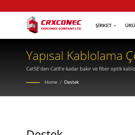
ŞIRKET
ÜR
Yapısal Kablolama Ç
Cat5E'den Cat8'e kadar bakır ve fiber optik kabl
Home
/
Destek
Destek