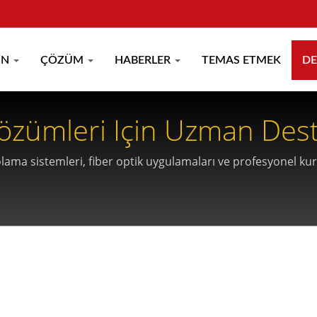
ÜN
ÇÖZÜM
HABERLER
TEMAS ETMEK
D
özümleri Için Uzman Dest
olama sistemleri, fiber optik uygulamaları ve profesyonel ku