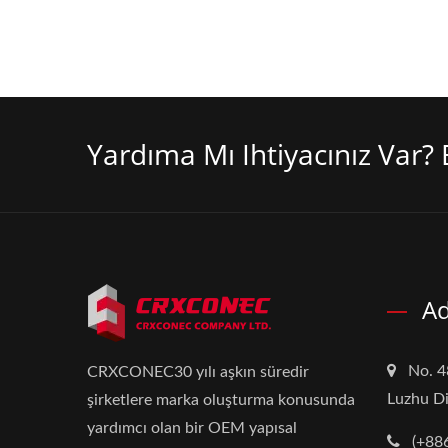
Yardıma Mı Ihtiyacınız Var? B
Ad
No. 4
CRXCONEC30 yılı aşkın süredir
Luzhu Di
şirketlere marka oluşturma konusunda
yardımcı olan bir OEM yapısal
(+88