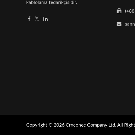
kablolama tedarikçisidir.
(+88
san
Copyright © 2026
Crxconec Company Ltd.
All Righ