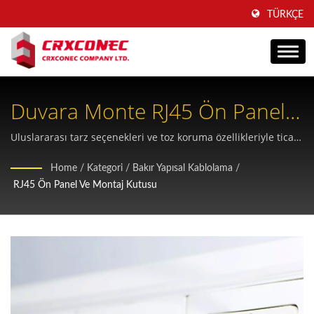
TÜRKÇE
Duvara Monte RJ45 Ön Panel
Ve Modüler Arka Kutu
Uluslararası tarz seçenekleri ve toz koruma özellikleriyle ticari
ve ofis ortamlarında esnek kurulum için tasarlanmış kapsamlı
Çözümleri
Home
/
Kategori
/
Bakır Yapısal Kablolama
/
ağ paneli sistemleri.
RJ45 Ön Panel Ve Montaj Kutusu