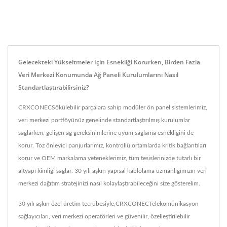
Gelecekteki Yükseltmeler Için Esnekliği Korurken, Birden Fazla
Veri Merkezi Konumunda Ağ Paneli Kurulumlarını Nasıl
Standartlaştırabilirsiniz?
CRXCONECSökülebilir parçalara sahip modüler ön panel sistemlerimiz,
veri merkezi portföyünüz genelinde standartlaştırılmış kurulumlar
sağlarken, gelişen ağ gereksinimlerine uyum sağlama esnekliğini de
korur. Toz önleyici panjurlarımız, kontrollü ortamlarda kritik bağlantıları
korur ve OEM markalama yeteneklerimiz, tüm tesislerinizde tutarlı bir
altyapı kimliği sağlar. 30 yılı aşkın yapısal kablolama uzmanlığımızın veri
merkezi dağıtım stratejinizi nasıl kolaylaştırabileceğini size gösterelim.
30 yılı aşkın özel üretim tecrübesiyle,CRXCONECTelekomünikasyon
sağlayıcıları, veri merkezi operatörleri ve güvenilir, özelleştirilebilir