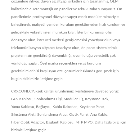
çözümlere ihtiyaç duyan ağ altyapı şirketleri için tasarlanmış, OEM
kalitesinde duvar montajlı ön paneller ve arka kutular sunuyoruz. Ön
panellerimiz, profesyonel düzeyde yapıyı esnek modüler mimariyle
birleştirerek, maliyetli yeniden kurulum gerektirmeden hızlı kurulum ve
gelecekteki yükseltmeleri mümkün kılar. İster bir kurumsal ofisi
donatıyor olun, ister veri merkezi genişlemesini yönetiyor olun veya
telekomünikasyon altyapısı tasarlıyor olun, ön panel sistemlerimiz
projelerinizin gerektirdiği dayanıklılığı, uyumluluğu ve estetik çok
yönlülüğü sağlar. Özel marka seçenekleri ve ağ kurulum
gereksinimlerinizi karşılayan özel çözümler hakkında görüşmek için
bugün ekibimizle iletişime geçin.
CRXCONECYüksek kaliteli ürünlerimizi keşfetmeye davet ediyoruz
LAN Kablosu
,
Sonlandırma Fişi
,
Modüler Fiş
,
Keystone Jack
,
Yama Kablosu
,
Bağlayıcı
,
Kablo Rakorları
,
Keystone Panel
,
Sıkıştırma Aleti
,
Sonlandırma Aracı
,
Optik Panel
,
Ana Kablo
,
Fiber Optik Adaptör
,
Bağlantı Kablosu
,
MTP MPO
. Daha fazla bilgi için
bizimle iletişime geçin !