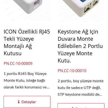
ICON Özellikli RJ45
Keystone Ağ Için
Tekli Yüzeye
Duvara Monte
Montajlı Ağ
Edilebilen 2 Portlu
Kutusu
Yüzeye Monte
Kutu.
PN.CC-10-00009
PN.CC-10-00010
1 portlu RJ45 Boş Yüzeye
Monte Kutu, isteğe bağlı
2 portlu, boş yüzeye monte
olarak farklı korumasız veya
kutu ile sadece UTP değil,
korumalı...
STP keystone modülü de
takabilirsiniz,...
Detaylar