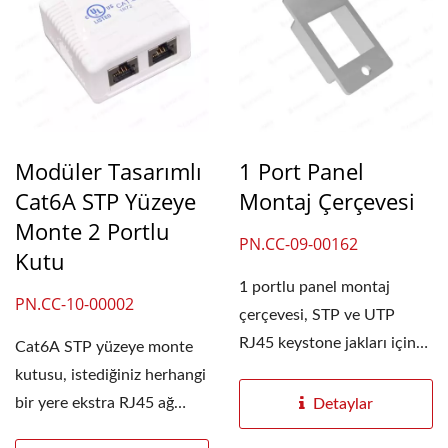
Modüler Tasarımlı
1 Port Panel
Cat6A STP Yüzeye
Montaj Çerçevesi
Monte 2 Portlu
PN.CC-09-00162
Kutu
1 portlu panel montaj
PN.CC-10-00002
çerçevesi, STP ve UTP
RJ45 keystone jakları için
Cat6A STP yüzeye monte
uygundur. Ayrıca...
kutusu, istediğiniz herhangi
bir yere ekstra RJ45 ağ
Detaylar
duvar montaj...