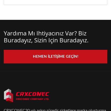
Yardıma Mı Ihtiyacınız Var? Biz
Buradayız, Sizin Için Buradayız.
HEMEN İLETIŞIME GEÇIN!
CRXCONEC30 yılı aşkın süredir şirketlere marka oluşturma