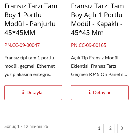
Fransız Tarzı Tam
Fransız Tarzı Tam
Boy 1 Portlu
Boy Açılı 1 Portlu
Modül - Panjurlu
Modül - Kapaklı -
45*45MM
45*45 Mm
PN.CC-09-00047
PN.CC-09-00165
Fransız tipi tam 1 portlu
Açılı Tip Fransız Modül
modül, geçmeli Ethernet
Eklentisi, Fransız Tarzı
yüz plakasına entegre
Geçmeli RJ45 Ön Panel ile
edilmiştir. Dayanıklı,...
birlikte...
Detaylar
Detaylar
Sonuç 1 - 12 nın-nin 26
1
2
3