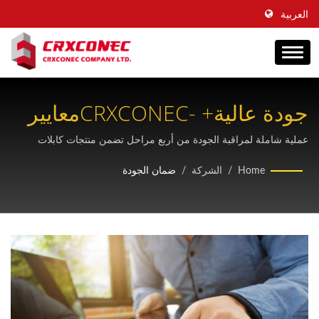
العربية
جودة عالية+ -CRXCONECمعايير
ضمان الجودة
عملية شاملة لمراقبة الجودة من أربع مراحل تضمن منتجات كابلات
هيكلية خالية من العيوب، مع شهادات من جهات خارجية وإجراءات فحص
Home
/
الشركة
/
ضمان الجودة
رائدة في الصناعة.