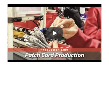
عملية تصنيع كابلات إيثرنت RJ45