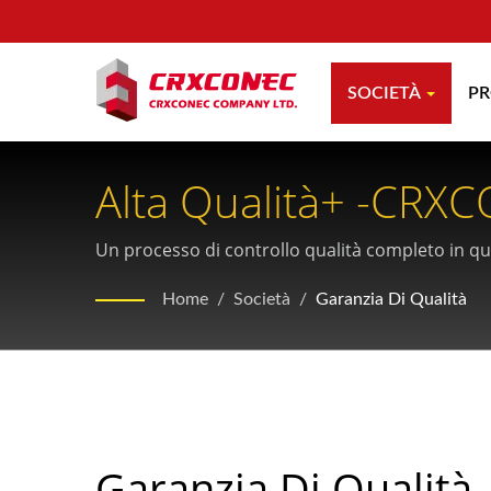
SOCIETÀ
P
Alta Qualità+ -CRXC
Un processo di controllo qualità completo in quatt
procedure di ispezione leader del settore.
Home
/
Società
/
Garanzia Di Qualità
Garanzia Di Qualità