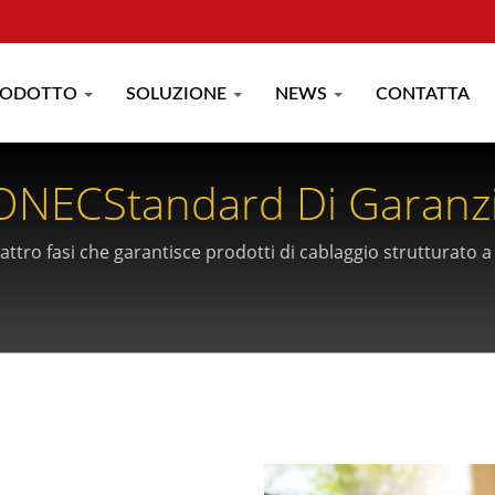
RODOTTO
SOLUZIONE
NEWS
CONTATTA
ONECStandard Di Garanzia
ro fasi che garantisce prodotti di cablaggio strutturato a zer