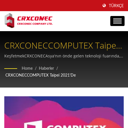
TÜRKÇE
CRXCONECCOMPUTEX Taipei
2021 Fuarı - Yapısal
KeşfetmekCRXCONECAsya'nın önde gelen teknoloji fuarında,
kapsamlı bakır ve fiber kablolama çözümleri, özel OEM
Kablolamada Son Yenilikler
Home
/
Haberler
/
ürünleri ve son teknoloji telekomünikasyon altyapısı ürün
CRXCONECCOMPUTEX Taipei 2021'de
yelpazesini sergiliyor.