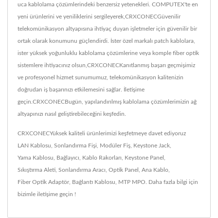
uca kablolama çözümlerindeki benzersiz yetenekleri. COMPUTEX'te en
yeni ürünlerini ve yeniliklerini sergileyerek,CRXCONECGüvenilir
telekomünikasyon altyapısına ihtiyaç duyan işletmeler için güvenilir bir
ortak olarak konumunu güçlendirdi. İster özel markalı patch kablolara,
ister yüksek yoğunluklu kablolama çözümlerine veya komple fiber optik
sistemlere ihtiyacınız olsun,CRXCONECKanıtlanmış başarı geçmişimiz
ve profesyonel hizmet sunumumuz, telekomünikasyon kalitenizin
doğrudan iş başarınızı etkilemesini sağlar. İletişime
geçin.CRXCONECBugün, yapılandırılmış kablolama çözümlerimizin ağ
altyapınızı nasıl geliştirebileceğini keşfedin.
CRXCONECYüksek kaliteli ürünlerimizi keşfetmeye davet ediyoruz
LAN Kablosu
,
Sonlandırma Fişi
,
Modüler Fiş
,
Keystone Jack
,
Yama Kablosu
,
Bağlayıcı
,
Kablo Rakorları
,
Keystone Panel
,
Sıkıştırma Aleti
,
Sonlandırma Aracı
,
Optik Panel
,
Ana Kablo
,
Fiber Optik Adaptör
,
Bağlantı Kablosu
,
MTP MPO
. Daha fazla bilgi için
bizimle iletişime geçin !