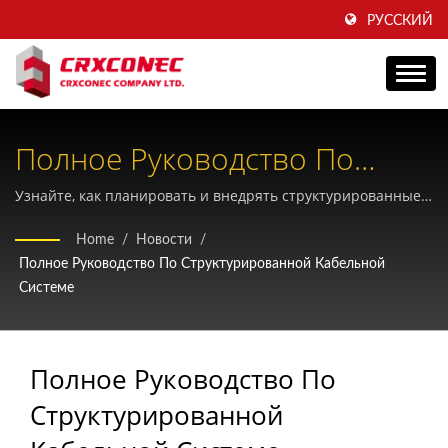
РУССКИЙ
Полное Руководство По
Структурированным
Узнайте, как планировать и внедрять структурированные
кабельные системы, отвечающие текущим и будущим
Кабельным Системам —
Home
/
Новости
/
потребностям сети, с помощьюCRXCONECКомплексная
Полное Руководство По Структурированной Кабельной
Основы Проектирования
проектная структура, основанная на стандартах ISO/IEC и
Системе
TIA.
Современных Сетей.
Полное Руководство По
Структурированной