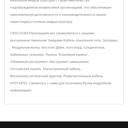
кабельной инфраструктуры с гарантией качества,
подтвержденной независимой организацией, что обеспечивает
максимальную долговечность и производительность ваших
инвестиций в сетевую инфраструктуру.
CRXCONECПриглашаем вас ознакомиться с нашими
высококачественными товарами
Кабель локальной сети
,
Заглушка
,
Модульная вилка
,
Кистоун Джек
,
патч корд
,
Соединитель
,
Кабельные сальники
,
Панель "Ключевой камень"
,
Обжимной инструмент
,
Инструмент завершения
,
Оптическая панель
,
Магистральный кабель
,
Волоконно-оптический адаптер
,
Разветвительный кабель
,
МТП МПО
.
Свяжитесь с нами
для получения более подробной
информации!