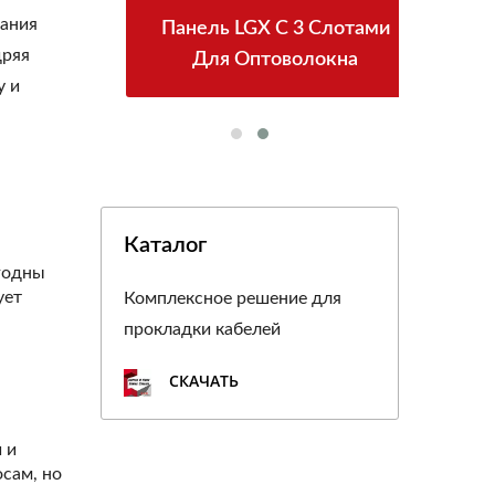
вания
ck
Панель LGX С 3 Слотами
дряя
Для Оптоволокна
у и
Каталог
годны
ует
Комплексное решение для
прокладки кабелей
СКАЧАТЬ
 и
сам, но