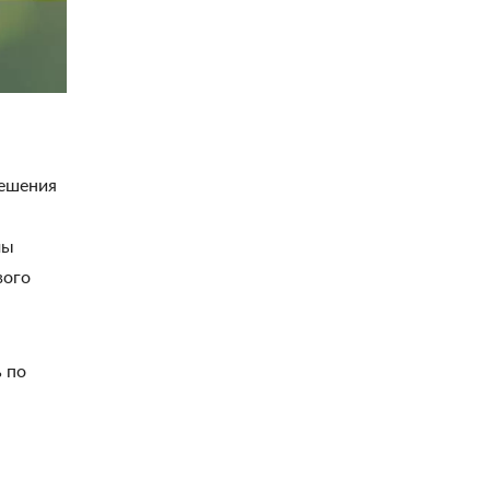
решения
мы
вого
 по