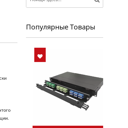
Популярные Товары
ски
этого
ции.