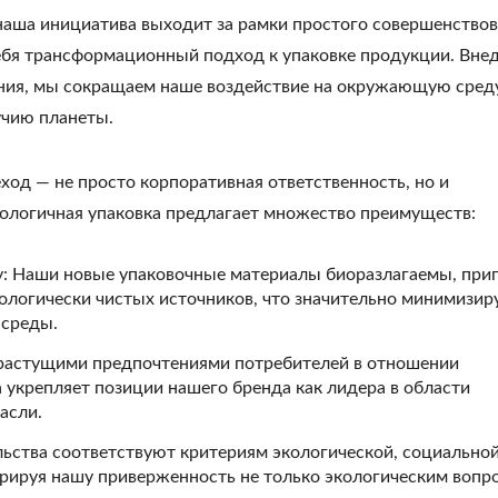
наша инициатива выходит за рамки простого совершенство
ель LGX С 3 Слотами
4PPoE Keystone Ja
ебя трансформационный подход к упаковке продукции. Вне
Для Оптоволокна
ния, мы сокращаем наше воздействие на окружающую сред
чию планеты.
ход — не просто корпоративная ответственность, но и
кологичная упаковка предлагает множество преимуществ:
: Наши новые упаковочные материалы биоразлагаемы, при
кологически чистых источников, что значительно минимизир
 среды.
 растущими предпочтениями потребителей в отношении
 укрепляет позиции нашего бренда как лидера в области
асли.
ьства соответствуют критериям экологической, социальной
трируя нашу приверженность не только экологическим вопро