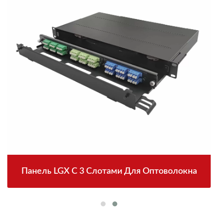
Панель LGX С 3 Слотами Для Оптоволокна