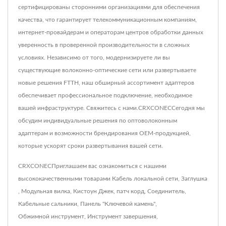
сертифицированы сторонними организациями для обеспечения
качества, что гарантирует телекоммуникационным компаниям,
интернет-провайдерам и операторам центров обработки данных
уверенность в проверенной производительности в сложных
условиях. Независимо от того, модернизируете ли вы
существующие волоконно-оптические сети или развертываете
новые решения FTTH, наш обширный ассортимент адаптеров
обеспечивает профессиональное подключение, необходимое
вашей инфраструктуре. Свяжитесь с нами.CRXCONECСегодня мы
обсудим индивидуальные решения по оптоволоконным
адаптерам и возможности брендирования OEM-продукцией,
которые ускорят сроки развертывания вашей сети.
CRXCONECПриглашаем вас ознакомиться с нашими
высококачественными товарами
Кабель локальной сети
,
Заглушка
,
Модульная вилка
,
Кистоун Джек
,
патч корд
,
Соединитель
,
Кабельные сальники
,
Панель "Ключевой камень"
,
Обжимной инструмент
,
Инструмент завершения
,