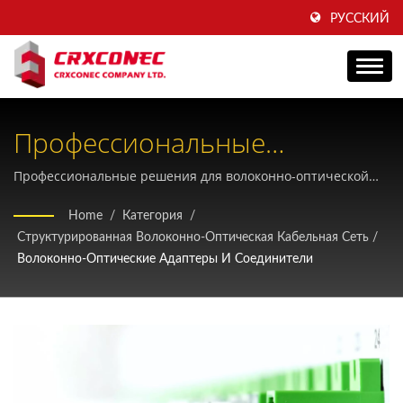
РУССКИЙ
Профессиональные
Волоконно-Оптические
Профессиональные решения для волоконно-оптической
связи с низкими потерями и исключительной
Адаптеры И Соединительные
Home
/
Категория
/
долговечностью для телекоммуникационной
Структурированная Волоконно-Оптическая Кабельная Сеть
/
Муфты
инфраструктуры и центров обработки данных.
Волоконно-Оптические Адаптеры И Соединители