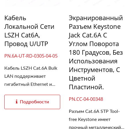
Кабель
Экранированный
Локальной Сети
Разъем Keystone
LSZH Cat6A,
Jack Cat.6A С
Провод U/UTP
Углом Поворота
180 Градусов, Без
PN.6A-UT-RD-0305-04-05
Использования
Инструментов, С
Кабель LSZH Cat.6A Bulk
Цветной
LAN поддерживает
гигабитный Ethernet и
Пластиной.
пропускную...
PN.CC-04-00348
Подробности
Разъем Cat.6A STP Tool-
free Keystone имеет
прочный металлический...