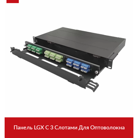
Панель LGX С 3 Слотами Для Оптоволокна