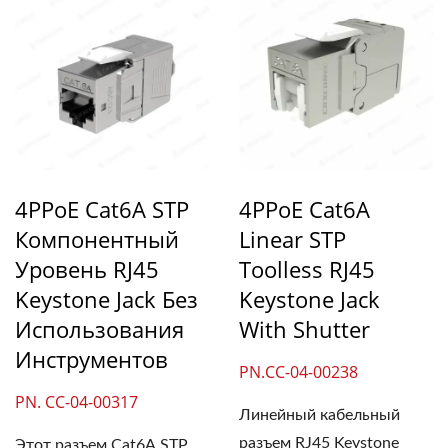
4PPoE Cat6A STP
4PPoE Cat6A
Компонентный
Linear STP
Уровень RJ45
Toolless RJ45
Keystone Jack Без
Keystone Jack
Использования
With Shutter
Инструментов
PN.CC-04-00238
PN. CC-04-00317
Линейный кабельный
разъем RJ45 Keystone
Этот разъем Cat6A STP