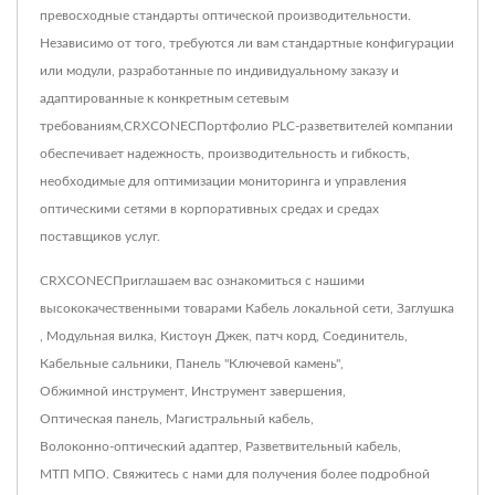
превосходные стандарты оптической производительности.
Независимо от того, требуются ли вам стандартные конфигурации
или модули, разработанные по индивидуальному заказу и
адаптированные к конкретным сетевым
требованиям,CRXCONECПортфолио PLC-разветвителей компании
обеспечивает надежность, производительность и гибкость,
необходимые для оптимизации мониторинга и управления
оптическими сетями в корпоративных средах и средах
поставщиков услуг.
CRXCONECПриглашаем вас ознакомиться с нашими
высококачественными товарами
Кабель локальной сети
,
Заглушка
,
Модульная вилка
,
Кистоун Джек
,
патч корд
,
Соединитель
,
Кабельные сальники
,
Панель "Ключевой камень"
,
Обжимной инструмент
,
Инструмент завершения
,
Оптическая панель
,
Магистральный кабель
,
Волоконно-оптический адаптер
,
Разветвительный кабель
,
МТП МПО
.
Свяжитесь с нами
для получения более подробной