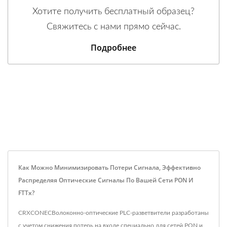
Хотите получить бесплатный образец?
Свяжитесь с нами прямо сейчас.
Подробнее
Как Можно Минимизировать Потери Сигнала, Эффективно
Распределяя Оптические Сигналы По Вашей Сети PON И
FTTx?
CRXCONECВолоконно-оптические PLC-разветвители разработаны
с учетом снижения потерь на входе специально для сетей PON и