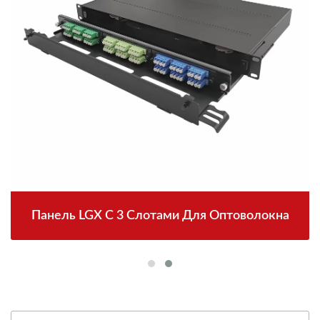
Панель LGX С 3 Слотами Для Оптоволокна