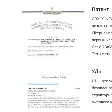
Патент
CRXCONECЗ
не влияя 
«Тетрис».
первый чер
Cat.6 28A
Tetris.патч
УЛЬ
UL — это 
безопасно
структури
высокого к