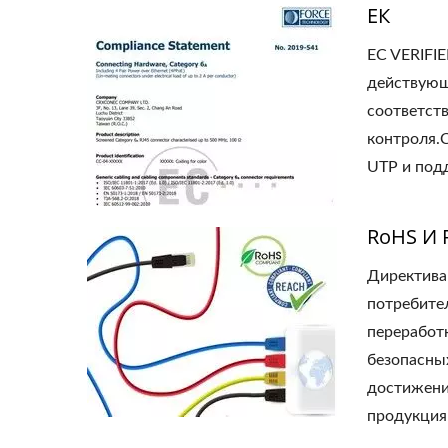
ЕК
EC VERIFI
действующи
соответст
контроля.
UTP и под
RoHS И
Директива 
потребите
переработ
безопасны
достижени
продукция