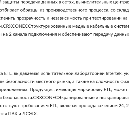
й защиты передачи данных в сетях, вычислительных центр
отбирает образцы из производственного процесса, со склад
спечить прозрачность и независимость при тестировании 
м.CRXCONECСтруктурированные медные кабельные систем
 на 2 канала подключения и обеспечивают передачу данных 
 ETL, выдаваемая испытательной лабораторией Intertek, у
ям безопасности местного рынка, а также на сложность фи
 приложениях. Продукция, имеющая маркировку ETL, может
м безопасности.CRXCONECЭкранированные и неэкранированн
тствуют требованиям ETL, включая провода сечением 24, 2
тся ПВХ и ЛСЖХ.