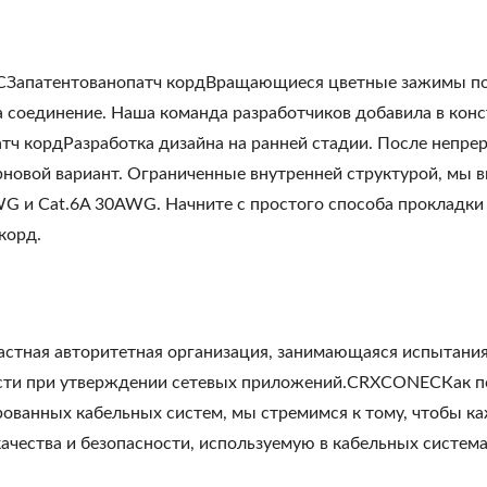
апатентованопатч кордВращающиеся цветные зажимы поз
на соединение. Наша команда разработчиков добавила в ко
патч кордРазработка дизайна на ранней стадии. После неп
новой вариант. Ограниченные внутренней структурой, мы вв
WG и Cat.6A 30AWG. Начните с простого способа прокладки 
 корд.
частная авторитетная организация, занимающаяся испытани
сти при утверждении сетевых приложений.CRXCONECКак п
рованных кабельных систем, мы стремимся к тому, чтобы к
ачества и безопасности, используемую в кабельных система