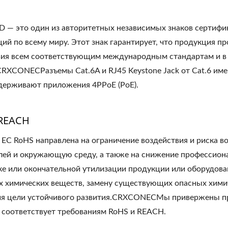
ED — это один из авторитетных независимых знаков сертифи
й по всему миру. Этот знак гарантирует, что продукция п
вия всем соответствующим международным стандартам и в 
CRXCONECРазъемы Cat.6A и RJ45 Keystone Jack от Cat.6 им
держивают приложения 4PPoE (PoE).
 REACH
ЕС RoHS направлена ​​на ограничение воздействия и риска 
лей и окружающую среду, а также на снижение профессиона
ке или окончательной утилизации продукции или оборудов
х химических веществ, замену существующих опасных хими
я цели устойчивого развития.CRXCONECМы привержены пр
 соответствует требованиям RoHS и REACH.