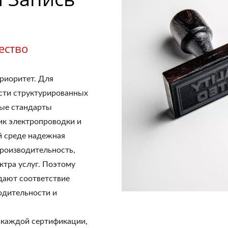
ество
риоритет. Для
сти структурированных
ые стандарты
ик электропроводки и
й среде надежная
производительность,
ктра услуг. Поэтому
дают соответствие
одительности и
 каждой сертификации,