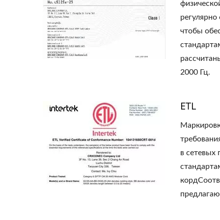
физическо
регулярно 
чтобы обе
стандарта
рассчитаны
2000 Гц.
ETL
Маркировка
требовани
в сетевых
стандарта
кордСоотве
предлагаю