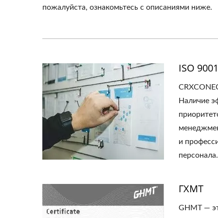
пожалуйста, ознакомьтесь с описаниями ниже.
ISO 9001
CRXCONECЗ
Наличие э
приоритет
менеджмент
и професс
персонала
ГХМТ
GHMT — эт