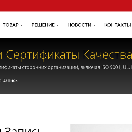
ТОВАР
РЕШЕНИЕ
НОВОСТИ
КОНТАКТЫ
 Сертификаты Качества
х Кабельных Систем.
икаты сторонних организаций, включая ISO 9001, UL, E
о гарантирует превосходные эксплуатационные характер
я Запись
 Запись