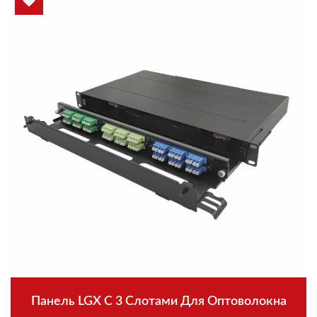
Панель LGX С 3 Слотами Для Оптоволокна