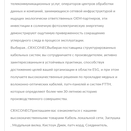
телекоммуникационных услуг, операторов центров обработки
данных и компаний, занимающихся сетевой инфраструктурой и
ищущих экологически ответственных OEM-партнеров, эти
инвестиции в солнечную фотоэлектрическую энергетику
демонстрируют ощутимую приверженность сокращению
углеродного следа в процессе эксплуатации.
Выбирая...CRXCONECВыбирая поставщика структурированных
кабельных систем, вы сотрудничаете с производителем, активно
заинтересованным в устойчивых практиках, способствуя
достижению целей вашей организации в области ESG, и при этом
получаете высококачественные решения по прокладке медных и
волоконно-оптических кабелей, патч-панелей и систем FTTH,
которые определяют более чем 30-летнюю историю
производственного совершенства.
CRXCONECПриглашаем вас ознакомиться с нашими
высококачественными товарами
Кабель локальной сети
,
Заглушка
,
Модульная вилка
,
Кистоун Джек
,
патч корд
,
Соединитель
,