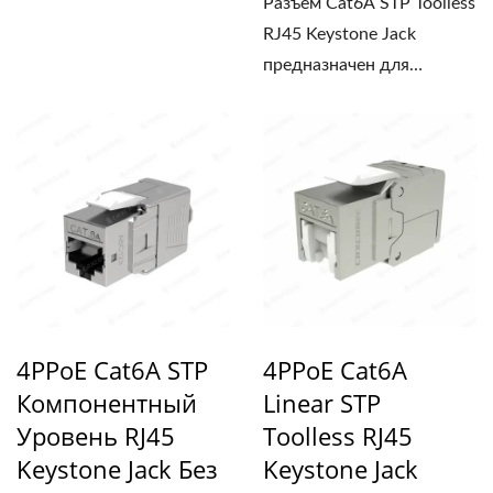
Разъем Cat6A STP Toolless
RJ45 Keystone Jack
предназначен для
экранированных...
4PPoE Cat6A STP
4PPoE Cat6A
Компонентный
Linear STP
Уровень RJ45
Toolless RJ45
Keystone Jack Без
Keystone Jack