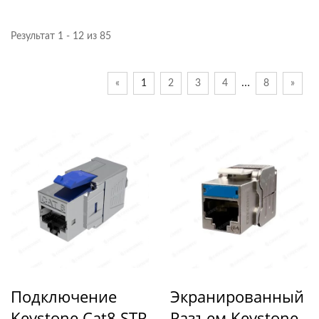
Результат 1 - 12 из 85
…
«
1
2
3
4
8
»
Подключение
Экранированный
Keystone Cat8 STP
Разъем Keystone