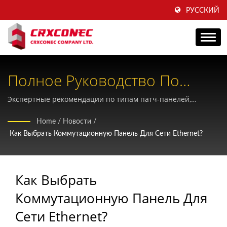
РУССКИЙ
Полное Руководство По
Выбору Подходящей
Экспертные рекомендации по типам патч-панелей,
способам подключения, совместимости и вариантам
Коммутационной Панели Для
Home
/
Новости
/
установки для оптимизации вашей структурированной
Как Выбрать Коммутационную Панель Для Сети Ethernet?
Вашей Сети Ethernet.
кабельной инфраструктуры.
Как Выбрать
Коммутационную Панель Для
Сети Ethernet?