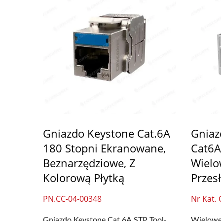
Gniazdo Keystone Cat.6A
Gniaz
180 Stopni Ekranowane,
Cat6A
Beznarzędziowe, Z
Wielo
Kolorową Płytką
Przes
PN.CC-04-00348
Nr Kat.
Gniazdo Keystone Cat.6A STP Tool-
Wielowe