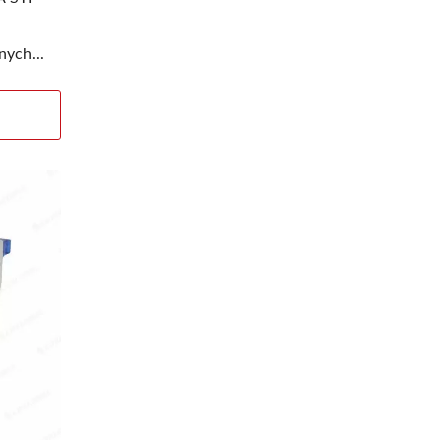
ych...