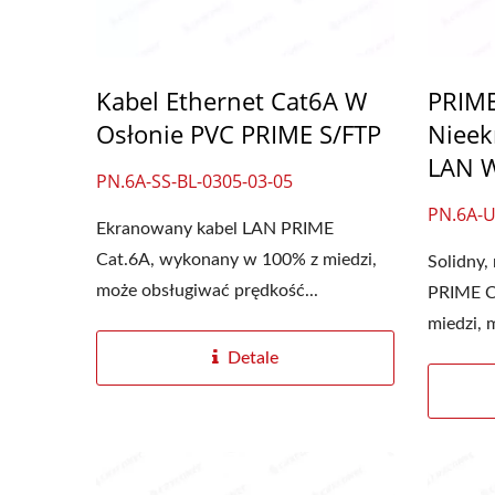
Kabel Ethernet Cat6A W
PRIME
Osłonie PVC PRIME S/FTP
Nieek
LAN W
PN.6A-SS-BL-0305-03-05
Gniazdo Keystone 4PPoE
Pane
PN.6A-U
Ekranowany kabel LAN PRIME
Cat.6A, wykonany w 100% z miedzi,
Solidny,
może obsługiwać prędkość...
PRIME C
miedzi, 
Detale