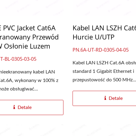
 PVC Jacket Cat6A
Kabel LAN LSZH Ca
ranowany Przewód
Hurcie U/UTP
 Osłonie Luzem
PN.6A-UT-RD-0305-04-05
l Światłowodowy LGX 3-
Gniazdo Keystone 4P
T-BL-0305-03-05
Kabel LAN LSZH Cat.6A obsł
Gniazdowy
standard 1 Gigabit Ethernet i
 nieekranowany kabel LAN
przepustowość do 500 MHz...
at.6A, wykonany w 100% z
może obsługiwać...
Detale
Detale