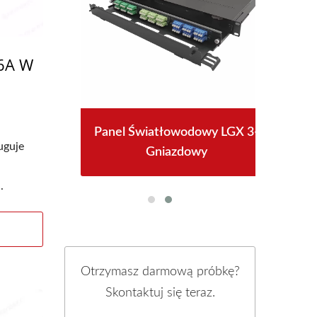
t6A W
PoE
Panel Światłowodowy LGX 3-
Gn
uguje
Gniazdowy
.
Otrzymasz darmową próbkę?
Skontaktuj się teraz.