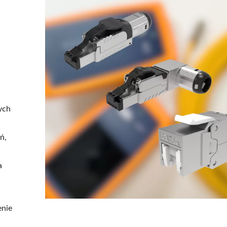
ych
ń,
a
enie