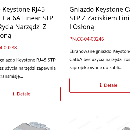
e Keystone RJ45
Gniazdo Keystone C
 Cat6A Linear STP
STP Z Zaciskiem Li
życia Narzędzi Z
I Osłoną
łoną
PN.CC-04-00246
4-00238
Ekranowane gniazdo Keyston
Cat6A bez użycia narzędzi zo
 gniazdo Keystone RJ45 STP
zaprojektowane do kabli...
z użycia narzędzi zapewnia
ransmisję...
Detale
Detale