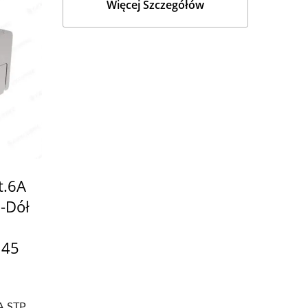
Więcej Szczegółów
t.6A
-Dół
J45
A STP