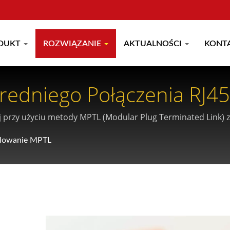
DUKT
ROZWIĄZANIE
AKTUALNOŚCI
KONT
redniego Połączenia RJ45
j przy użyciu metody MPTL (Modular Plug Terminated Link) 
lowanie MPTL