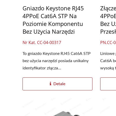
Gniazdo Keystone RJ45
Złącz
4PPoE Cat6A STP Na
4PPoE
Poziomie Komponentu
Bez U
Bez Użycia Narzędzi
Przes
Nr Kat. CC-04-00317
PN.CC-0
To gniazdo Keystone RJ45 Cat6A STP
Liniowe
bez użycia narzędzi posiada unikalny
Cat6A be
identyfikator złącza...
wysoką t
Detale