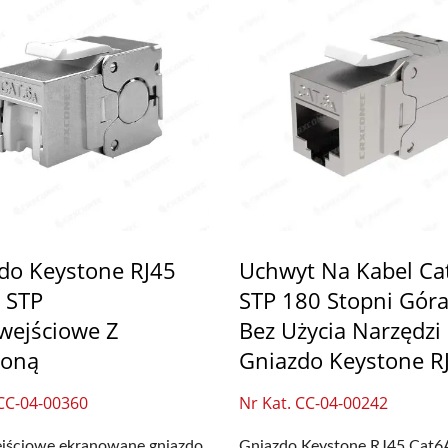
do Keystone RJ45
Uchwyt Na Kabel Ca
 STP
STP 180 Stopni Góra
wejściowe Z
Bez Użycia Narzędzi
łoną
Gniazdo Keystone R
 CC-04-00360
Nr Kat. CC-04-00242
jściowe ekranowane gniazdo
Gniazdo Keystone RJ45 Cat6