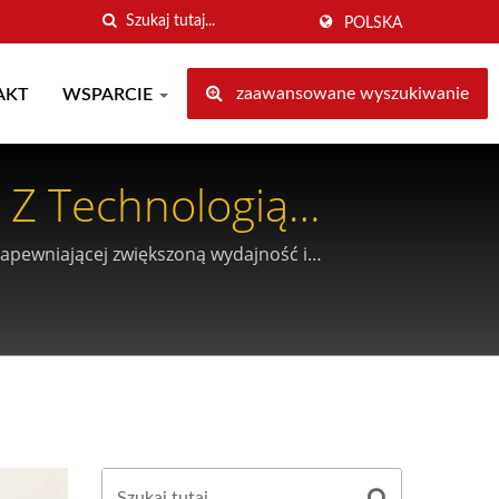
POLSKA
zaawansowane wyszukiwanie
AKT
WSPARCIE
 Z Technologią
zapewniającej zwiększoną wydajność i