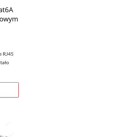
at6A
niowym
e RJ45
stało