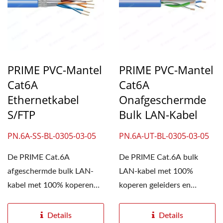
PRIME PVC-Mantel
PRIME PVC-Mantel
Cat6A
Cat6A
Ethernetkabel
Onafgeschermde
S/FTP
Bulk LAN-Kabel
PN.6A-SS-BL-0305-03-05
PN.6A-UT-BL-0305-03-05
De PRIME Cat.6A
De PRIME Cat.6A bulk
afgeschermde bulk LAN-
LAN-kabel met 100%
kabel met 100% koperen
koperen geleiders en
geleider ondersteunt
onafgeschermde behuizing
overdrachtssnelheden...
ondersteunt...
Details
Details