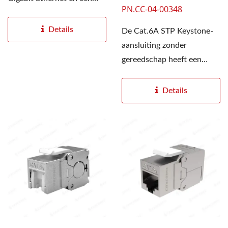
PN.CC-04-00348
bandbreedte tot 500
MHz,...
Details
De Cat.6A STP Keystone-
aansluiting zonder
gereedschap heeft een
robuuste metalen
behuizing...
Details