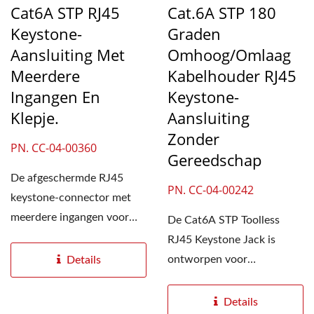
Cat6A STP RJ45
Cat.6A STP 180
Keystone-
Graden
Aansluiting Met
Omhoog/omlaag
Meerdere
Kabelhouder RJ45
Ingangen En
Keystone-
Klepje.
Aansluiting
Zonder
PN. CC-04-00360
Gereedschap
De afgeschermde RJ45
PN. CC-04-00242
keystone-connector met
meerdere ingangen voor
De Cat6A STP Toolless
Cat6A-kabels
RJ45 Keystone Jack is
ondersteunt...
ontworpen voor
Details
afgeschermde,
gestructureerde
Details