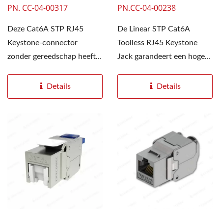
PN. CC-04-00317
PN.CC-04-00238
Deze Cat6A STP RJ45
De Linear STP Cat6A
Keystone-connector
Toolless RJ45 Keystone
zonder gereedschap heeft
Jack garandeert een hoge
een unieke connector-ID
gegevensoverdrachtssnelheid.
die op de zijkant...
Details
Details