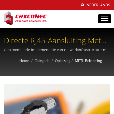
NEDERLANDS
Directe RJ45-Aansluiting Met
MPTL-Bekabelingstechnologie.
Gestroomlijnde implementatie van netwerkinfrastructuur met
behulp van de Modular Plug Terminated Link (MPTL)-
Home
/
Categorie
/
Oplossing
/
MPTL-Bekabeling
methodologie voor verbeterde efficiëntie en prestaties.