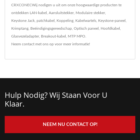
CRXCONECWij nodigen u uit om onze hoogwaardige producten te
ontdekken
LAN-kabel
,
Aansluitstekker
,
Modulaire stekker
,
Keystone Jack
,
patchkabel
,
Koppeling
,
Kabelwartels
,
Keystone-paneel
,
Krimptang
,
Beëindigingsgereedschap
,
Optisch paneel
,
Hoofdkabel
,
Glasvezeladapter
,
Breakout-kabel
,
MTP MPO
.
Neem contact met ons op
voor meer informatie!
Hulp Nodig? Wij Staan ​​voor U
Klaar.
NEEM NU CONTACT OP!