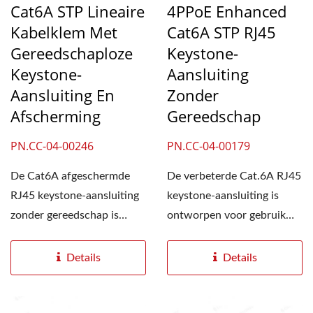
Cat6A STP Lineaire
4PPoE Enhanced
Kabelklem Met
Cat6A STP RJ45
Gereedschaploze
Keystone-
Keystone-
Aansluiting
Aansluiting En
Zonder
Afscherming
Gereedschap
PN.CC-04-00246
PN.CC-04-00179
De Cat6A afgeschermde
De verbeterde Cat.6A RJ45
RJ45 keystone-aansluiting
keystone-aansluiting is
zonder gereedschap is
ontworpen voor gebruik
ontworpen voor massieve...
met 23AWG tot 26AWG...
Details
Details