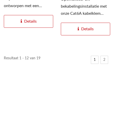
ontworpen met een
bekabelingsinstallatie met
kabelklem om
onze Cat6A kabelklem
Ethernetkabels stevig...
RJ45 Keystone-
Details
aansluiting,...
Details
Resultaat 1 - 12 van 19
1
2