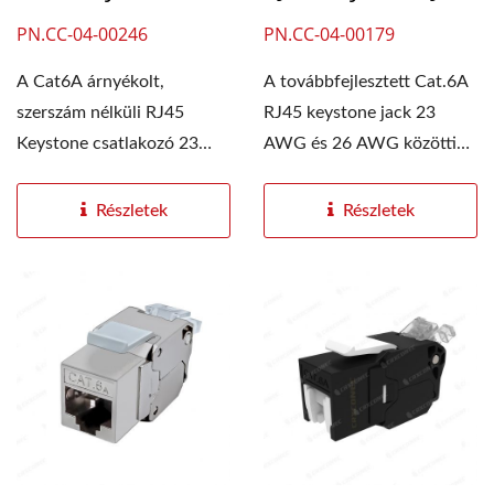
PN.CC-04-00246
PN.CC-04-00179
A Cat6A árnyékolt,
A továbbfejlesztett Cat.6A
szerszám nélküli RJ45
RJ45 keystone jack 23
Keystone csatlakozó 23
AWG és 26 AWG közötti
AWG és 26 AWG közötti...
tömör Ethernet...
Részletek
Részletek