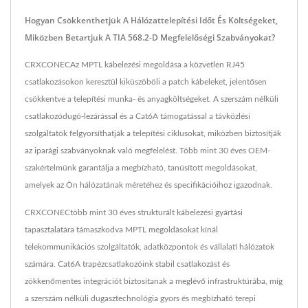
Hogyan Csökkenthetjük A Hálózattelepítési Időt És Költségeket,
Miközben Betartjuk A TIA 568.2-D Megfelelőségi Szabványokat?
CRXCONECAz MPTL kábelezési megoldása a közvetlen RJ45
csatlakozásokon keresztül kiküszöböli a patch kábeleket, jelentősen
csökkentve a telepítési munka- és anyagköltségeket. A szerszám nélküli
csatlakozódugó-lezárással és a Cat6A támogatással a távközlési
szolgáltatók felgyorsíthatják a telepítési ciklusokat, miközben biztosítják
az iparági szabványoknak való megfelelést. Több mint 30 éves OEM-
szakértelmünk garantálja a megbízható, tanúsított megoldásokat,
amelyek az Ön hálózatának méretéhez és specifikációihoz igazodnak.
CRXCONECtöbb mint 30 éves strukturált kábelezési gyártási
tapasztalatára támaszkodva MPTL megoldásokat kínál
telekommunikációs szolgáltatók, adatközpontok és vállalati hálózatok
számára. Cat6A trapézcsatlakozóink stabil csatlakozást és
zökkenőmentes integrációt biztosítanak a meglévő infrastruktúrába, míg
a szerszám nélküli dugasztechnológia gyors és megbízható terepi