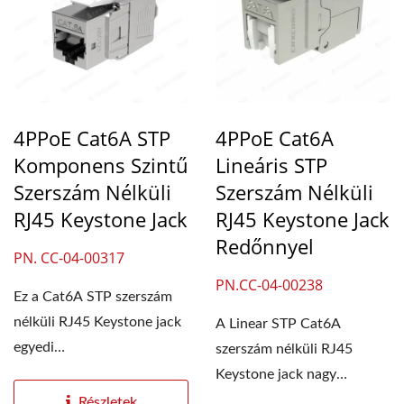
4PPoE Cat6A STP
4PPoE Cat6A
Komponens Szintű
Lineáris STP
Szerszám Nélküli
Szerszám Nélküli
RJ45 Keystone Jack
RJ45 Keystone Jack
Redőnnyel
PN. CC-04-00317
PN.CC-04-00238
Ez a Cat6A STP szerszám
nélküli RJ45 Keystone jack
A Linear STP Cat6A
egyedi
szerszám nélküli RJ45
csatlakozóazonosítóval
Keystone jack nagy
rendelkezik,...
adatátvitelt biztosít akár...
Részletek