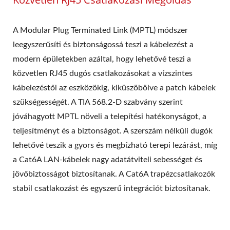
A Modular Plug Terminated Link (MPTL) módszer
leegyszerűsíti és biztonságossá teszi a kábelezést a
modern épületekben azáltal, hogy lehetővé teszi a
közvetlen RJ45 dugós csatlakozásokat a vízszintes
kábelezéstől az eszközökig, kiküszöbölve a patch kábelek
szükségességét. A TIA 568.2-D szabvány szerint
jóváhagyott MPTL növeli a telepítési hatékonyságot, a
teljesítményt és a biztonságot. A szerszám nélküli dugók
lehetővé teszik a gyors és megbízható terepi lezárást, míg
a Cat6A LAN-kábelek nagy adatátviteli sebességet és
jövőbiztosságot biztosítanak. A Cat6A trapézcsatlakozók
stabil csatlakozást és egyszerű integrációt biztosítanak.