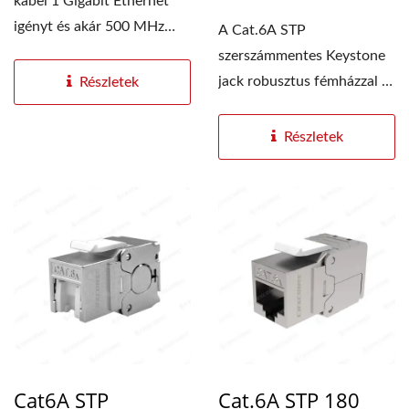
kábel 1 Gigabit Ethernet
igényt és akár 500 MHz
A Cat.6A STP
sávszélességet...
szerszámmentes Keystone
jack robusztus fémházzal és
Részletek
fokozott árnyékoló...
Részletek
Cat6A STP
Cat.6A STP 180