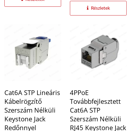
Részletek
Cat6A STP Lineáris
4PPoE
Kábelrögzítő
Továbbfejlesztett
Szerszám Nélküli
Cat6A STP
Keystone Jack
Szerszám Nélküli
Redőnnyel
RJ45 Keystone Jack