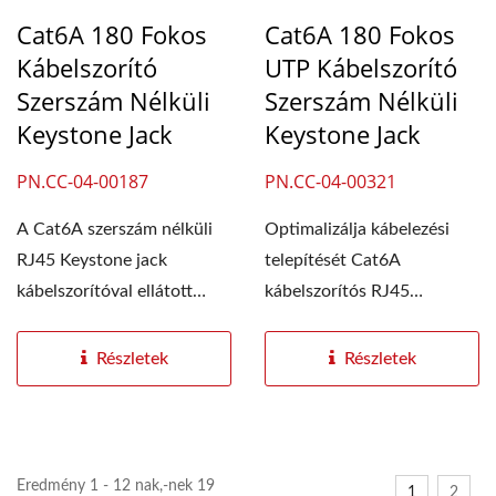
Cat6A 180 Fokos
Cat6A 180 Fokos
Kábelszorító
UTP Kábelszorító
Szerszám Nélküli
Szerszám Nélküli
Keystone Jack
Keystone Jack
PN.CC-04-00187
PN.CC-04-00321
A Cat6A szerszám nélküli
Optimalizálja kábelezési
RJ45 Keystone jack
telepítését Cat6A
kábelszorítóval ellátott
kábelszorítós RJ45
kialakítású...
Keystone jack
csatlakozónkkal,...
Részletek
Részletek
Eredmény 1 - 12 nak,-nek 19
1
2