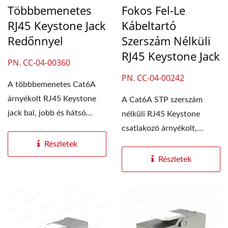
Többbemenetes
Fokos Fel-Le
RJ45 Keystone Jack
Kábeltartó
Redőnnyel
Szerszám Nélküli
RJ45 Keystone Jack
PN. CC-04-00360
PN. CC-04-00242
A többbemenetes Cat6A
árnyékolt RJ45 Keystone
A Cat6A STP szerszám
jack bal, jobb és hátsó
nélküli RJ45 Keystone
kábelbemeneteket...
csatlakozó árnyékolt,
strukturált kábelezési...
Részletek
Részletek