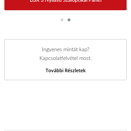
LGX 3 Nyílású Száloptikai Panel
Ingyenes mintát kap?
Kapcsolatfelvétel most.
További Részletek