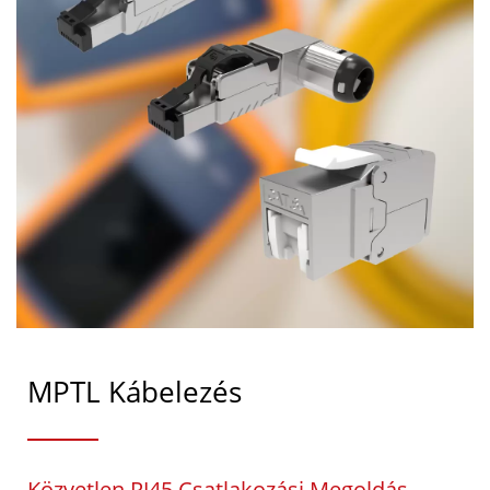
MPTL Kábelezés
Közvetlen RJ45 Csatlakozási Megoldás