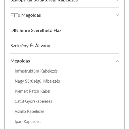
Száloptikai Struktúrájú Kábelezés
FTTx Megoldás
DIN Sínre Szerelhető Ház
Szekrény És Állvány
Megoldás
Infrastruktúra Kábelezés
Nagy Sűrűségű Kábelezés
Kiemelt Patch Kábel
Cat.8 Gyorskábelezés
Vízálló Kábelezés
Ipari Kapcsolat