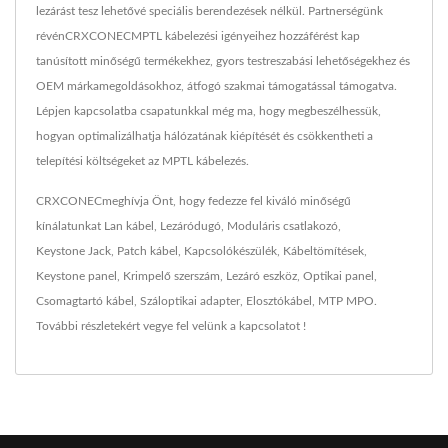
lezárást tesz lehetővé speciális berendezések nélkül. Partnerségünk
révénCRXCONECMPTL kábelezési igényeihez hozzáférést kap
tanúsított minőségű termékekhez, gyors testreszabási lehetőségekhez és
OEM márkamegoldásokhoz, átfogó szakmai támogatással támogatva.
Lépjen kapcsolatba csapatunkkal még ma, hogy megbeszélhessük,
hogyan optimalizálhatja hálózatának kiépítését és csökkentheti a
telepítési költségeket az MPTL kábelezés.
CRXCONECmeghívja Önt, hogy fedezze fel kiváló minőségű
kínálatunkat
Lan kábel
,
Lezáródugó
,
Moduláris csatlakozó
,
Keystone Jack
,
Patch kábel
,
Kapcsolókészülék
,
Kábeltömítések
,
Keystone panel
,
Krimpelő szerszám
,
Lezáró eszköz
,
Optikai panel
,
Csomagtartó kábel
,
Száloptikai adapter
,
Elosztókábel
,
MTP MPO
.
További részletekért
vegye fel velünk a kapcsolatot !