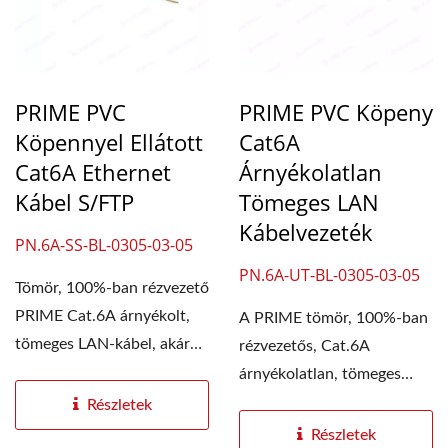
PRIME PVC
PRIME PVC Köpeny
Köpennyel Ellátott
Cat6A
Cat6A Ethernet
Árnyékolatlan
Kábel S/FTP
Tömeges LAN
Kábelvezeték
PN.6A-SS-BL-0305-03-05
PN.6A-UT-BL-0305-03-05
Tömör, 100%-ban rézvezető
PRIME Cat.6A árnyékolt,
A PRIME tömör, 100%-ban
tömeges LAN-kábel, akár
rézvezetős, Cat.6A
10 Gb/s...
árnyékolatlan, tömeges
LAN-kábel akár 10 Gps
Részletek
átviteli...
Részletek