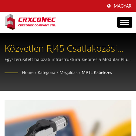
MAGYAR
Közvetlen RJ45 Csatlakozási
Megoldás MPTL Kábelezési
Egyszerűsített hálózati infrastruktúra-kiépítés a Modular Plug
Terminated Link (MPTL) módszertannal a fokozott
Technológiával
Home
/
Kategória
/
Megoldás
/
MPTL Kábelezés
hatékonyság és teljesítmény érdekében