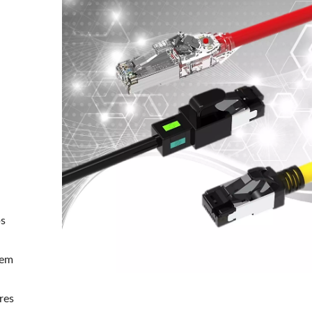
ps
lem
res