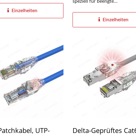
speziell für beengte
Platzverhältnisse...
Einzelheiten
Einzelheiten
Patchkabel, UTP-
Delta-Geprüftes Cat