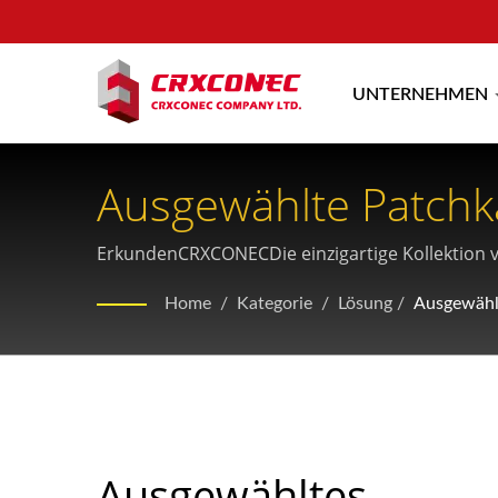
UNTERNEHMEN
Ausgewählte Patchk
Eindruck
ErkundenCRXCONECDie einzigartige Kollektion 
verfügt über innovative Merkmale wie drehbare 
Home
/
Kategorie
/
Lösung
/
Ausgewähl
ist.
Ausgewähltes