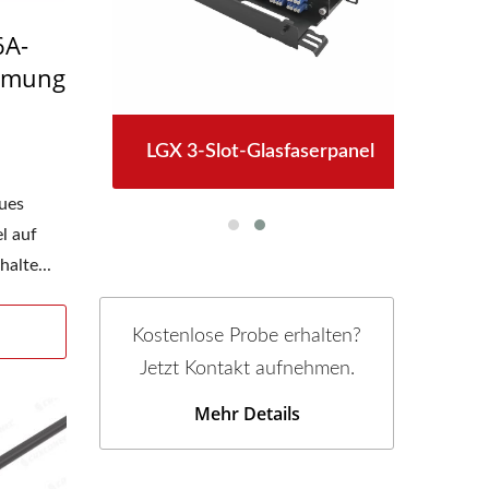
6A-
irmung
hse
LGX 3-Slot-Glasfaserpanel
4P
ues
l auf
alte...
Kostenlose Probe erhalten?
Jetzt Kontakt aufnehmen.
Mehr Details