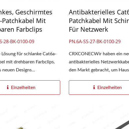
nkes, Geschirmtes
Antibakterielles Cat
-Patchkabel Mit
Patchkabel Mit Sch
aren Farbclips
Für Netzwerk
 3-Slot-Glasfaserpanel
4PPoE Keystone-Buc
S-28-BK-0100-09
PN.6A-SS-27-BK-0100-29
 Lösung für schlanke Cat6a-
CRXCONECWir haben ein ne
el mit drehbaren Farbclips.
antibakterielles Netzwerkkabe
 neuen Designs...
den Markt gebracht, um Haush
Einzelheiten
Einzelheiten