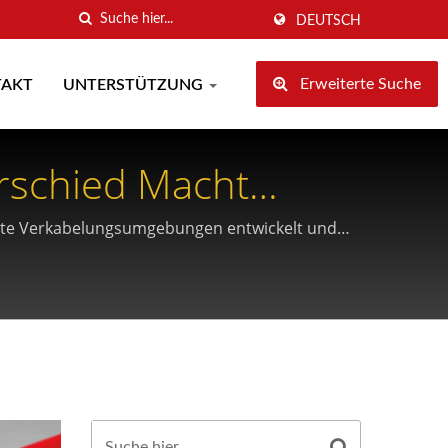
DEUTSCH
Erweiterte Suche
TAKT
UNTERSTÜTZUNG
rschied Macht
hste Verkabelungsumgebungen entwickelt und
iellen Schutz, der nach ISO22196 zertifiziert