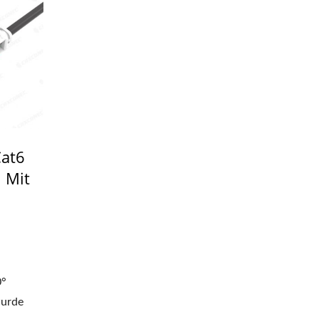
Cat6
 Mit
0°
wurde