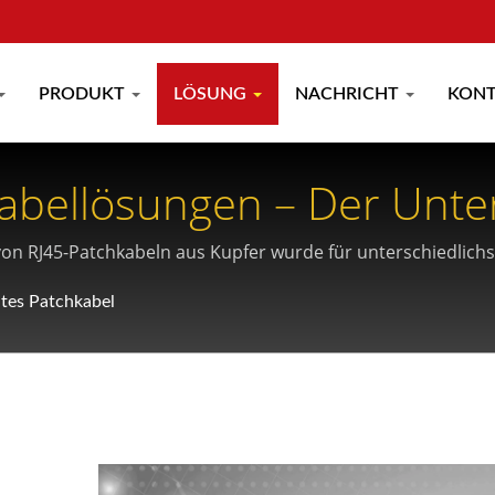
PRODUKT
LÖSUNG
NACHRICHT
KON
abellösungen – Der Unte
von RJ45-Patchkabeln aus Kupfer wurde für unterschiedlic
Ausführungen, intelligente Farbkennzeichnung und antibakter
tes Patchkabel