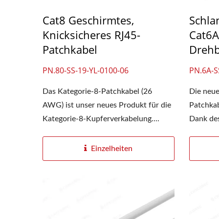
Cat8 Geschirmtes,
Schla
Knicksicheres RJ45-
Cat6A
Patchkabel
Drehb
4PPoE Keystone-Buchse
LGX
PN.80-SS-19-YL-0100-06
PN.6A-S
Das Kategorie-8-Patchkabel (26
Die neue
AWG) ist unser neues Produkt für die
Patchkab
Kategorie-8-Kupferverkabelung....
Dank des
Einzelheiten