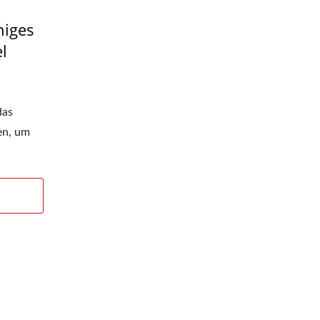
higes
l
das
en, um