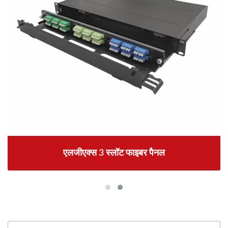
एलजीएक्स 3 स्लॉट फाइबर पैनल