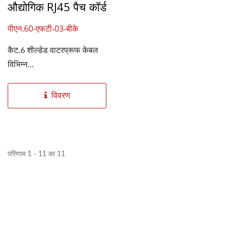
औद्योगिक RJ45 पैच कॉर्ड
पीएन.60-एफटी-03-बीके
कैट.6 शील्डेड वाटरप्रूफ केबल
विभिन्न...
विवरण
परिणाम 1 - 11 का 11