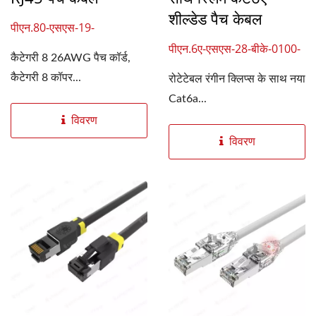
शील्डेड पैच केबल
पीएन.80-एसएस-19-
वाईएल-0100-06
पीएन.6ए-एसएस-28-बीके-0100-
कैटेगरी 8 26AWG पैच कॉर्ड,
09
कैटेगरी 8 कॉपर...
रोटेटेबल रंगीन क्लिप्स के साथ नया
Cat6a...
विवरण
विवरण