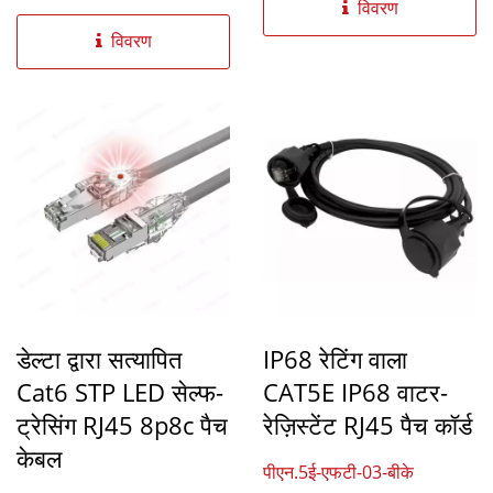
विवरण
विवरण
डेल्टा द्वारा सत्यापित
IP68 रेटिंग वाला
Cat6 STP LED सेल्फ-
CAT5E IP68 वाटर-
ट्रेसिंग RJ45 8p8c पैच
रेज़िस्टेंट RJ45 पैच कॉर्ड
केबल
पीएन.5ई-एफटी-03-बीके