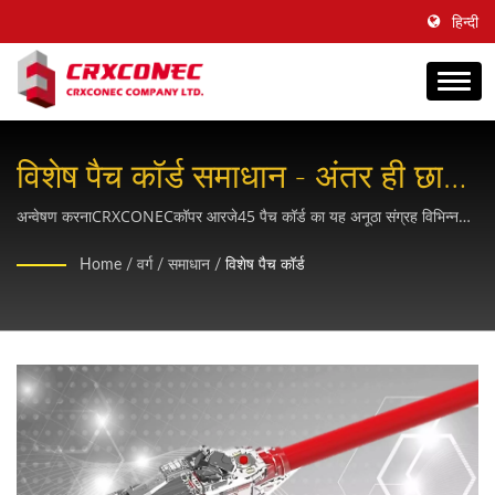
हिन्दी
विशेष पैच कॉर्ड समाधान - अंतर ही छाप
छोड़ता है
अन्वेषण करनाCRXCONECकॉपर आरजे45 पैच कॉर्ड का यह अनूठा संग्रह विभिन्न
केबलिंग वातावरणों की आवश्यकताओं को पूरा करने के लिए डिज़ाइन किया गया है, जिसमें
Home
/
वर्ग
/
समाधान
/
विशेष पैच कॉर्ड
घूमने योग्य डिज़ाइन, स्मार्ट रंग पहचान और आईएसओ 22196 मानकों के अनुसार
प्रमाणित जीवाणुरोधी सुरक्षा जैसी नवीन विशेषताएं शामिल हैं।