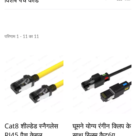
परिणाम 1 - 11 का 11
Cat8 शील्डेड स्नैगलेस
घूमने योग्य रंगीन क्लिप के
RJ45 पैच केबल
साथ स्लिम कैट6ए