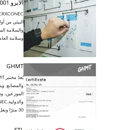
الأيزو 9001 والأيزو 14001 والأوهساس 18001
والسلامة الم
وسلامة العاملين.CRXCONECيُعد موظفو الشركة ركيزة
GHMT
والمصانع. وي
الموزعين، وذل
30 مترًا ونقل يصل إلى 2000 هرتز.
ETL