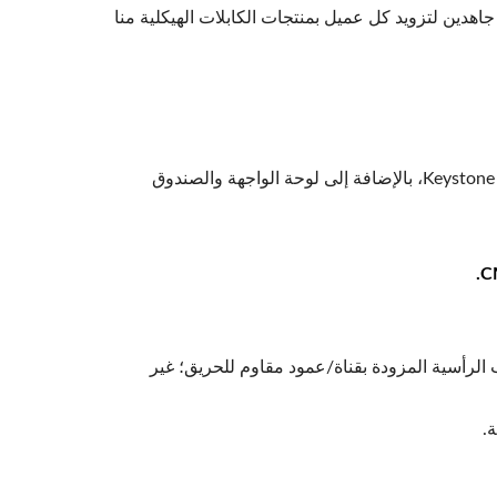
نا نسعى جاهدين لتزويد كل عميل بمنتجات الكابلات الهيكلية منا
المنتجات الرئيسية حاصلة على شهادة UL وتشمل STP، ومقبس UTP Keystone، وموصل Inline، وموصل RJ45، ولوحة توصيل Keystone، بالإضافة إلى لوحة الواجهة والصندوق
بيب الرأسية المزودة بقناة/عمود مقاوم للحريق؛ غير