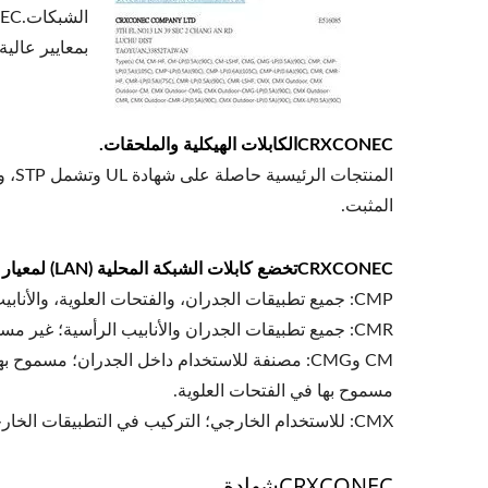
بمعايير عالي
CRXCONECالكابلات الهيكلية والملحقات.
المثبت.
CRXCONECتخضع كابلات الشبكة المحلية (LAN) لمعيار UL لمقاومة الاشتعال، وتشمل الأنواع CM وCMX وCMR وCMG وCMP.
CMP: جميع تطبيقات الجدران، والفتحات العلوية، والأنابيب الرأسية.
CMR: جميع تطبيقات الجدران والأنابيب الرأسية؛ غير مسموح بها في الفتحات العلوية.
CM وCMG: مصنفة للاستخدام داخل الجدران؛ مسموح 
مسموح بها في الفتحات العلوية.
CMX: للاستخدام الخارجي؛ التركيب في التطبيقات الخارجية المعرضة للعوامل الجوية، ومقاومة لمثبطات الأشعة فوق البنفسجية.
CRXCONECشهادة