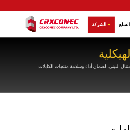
ع
الشركة
هيكلية
ات شاملة من جهات خارجية، بما في ذلك ISO 9001 وUL وETL وEC وGHMT ومعايير الامتثال البيئي، لضمان أداء وسلامة منتجات الكابلات
ادات