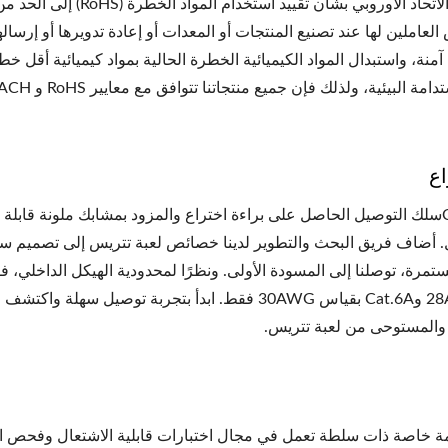
يهدف توجيه الاتحاد الأورو
مة البيئية، ولذلك فإن جميع منتجاتنا تتوافق مع معايير RoHS و REACH.
اع
CRXCONECسلك التوصيل الحاصل على براءة اختراع والمزود بمشابك ملونة قابل
 أضاف فريق البحث والتطوير لدينا خصائص لعبة تتريس إلى تصميم سل
بقياس 28AWG وCat.6A بقياس 30AWG فقط. ابدأ بتجربة 
 والمستوحى من لعبة تتريس.
مة خاصة ذات سلطة تعمل في مجال اختبارات قابلية الاشتعال وفحص ا