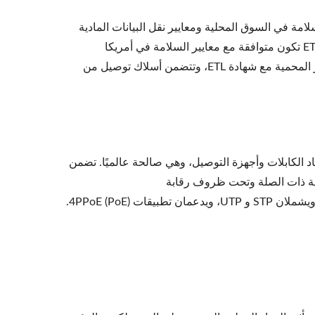
افق المنتج مع معايير السلامة في السوق المحلية ومعايير نقل البيانات المادية
المعقدة، بالإضافة إلى الأداء في تطبيقات الشبكات. المنتجات الحاصلة على علامة ETL تكون متوافقة مع معايير السلامة في أمريكا
الشمالية.CRXCONECتأتي أسلاك التوصيل من النوع Cat.6A و Cat.6 المحمية وغير المحمية مع شهادة ETL، وتتضمن أسلاك توصيل من
 مجال اعتماد الكابلات وأجهزة التوصيل، وهي صالحة عالميًا. تضمن
ولية ذات الصلة وتحت ظروف رقابة