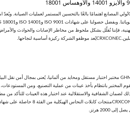
CRXCONECتُولي المصانع اهتمامًا بالغًا بالتحسين المستمر لعمليات الصيانة. ويُ
هنية، فإننا نُقلّل بشكل ملحوظ من مخاطر الإصابات والحوادث والأمراض 
 أساسية لنجاحها.
يُعدّ مختبر GHMT مختبر اختبار مستقل ومحايد من ألمانيا، يُعنى بمجال أمن ن
قوم المختبر بانتظام بأخذ عينات من عملية التصنيع، ومن المستودعات،
ك لضمان الشفافية والاستقلالية عند اختبار هذه العينات للتأكد من مطا