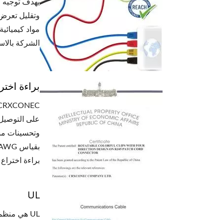
الشركة بالاستدا
براءة اختر
على التوصيل.
براءة اختراع
UL
UL هي منظ