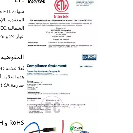
عيار 24 و 26 و 28 AWG، بالإضافة إلى PVC و LSZH كخيارات إضافية.
المفوضية ا
هذه العلامة 
صارمة.CRXCONECCat.6A و Cat.6 RJ45 Keystone Jack معتمدان من قبل EC، ويشملان STP و UTP، ويدعمان تطبيقات 4PPoE (PoE).
RoHS و REACH