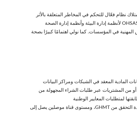
عدّ امتلاك نظام فعّال للتحكم في المخاطر المتعلقة بالأثر
البيئي من أولوياتنا. وبفضل حصولنا على شهادات ISO 9001 وISO 14001 وOHSAS 18001 لأنظمة إدارة البيئة وأنظمة إدارة الصحة
المهنية في المؤسسات. كما نولي اهتمامًا كبيرًا بصحة
قل البيانات المادية المعقد في الشبكات ومراكز البيانات
 أو من المشتريات عبر طلبات الشراء المجهولة من
بقتها لمتطلبات المعايير الوطنية
والدولية.CRXCONECمنتجات كابلات النحاس الهيكلية من الفئة 8 حاصلة على شهادة التحقق من GHMT، ومستوى قناة موصلين يصل إلى