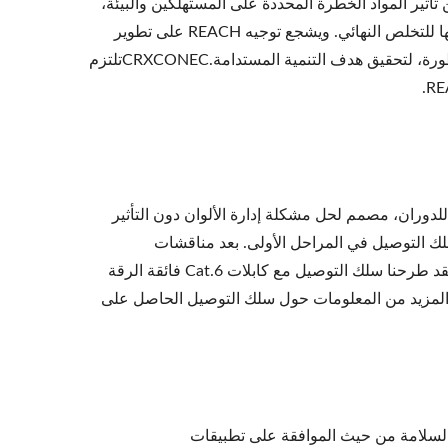
بي بشأن تقييد استخدام المواد الخطرة (RoHS) إلى الحد من تأثير المواد الخطرة المحددة على المستهلكين والبيئة،
وتقليل تعرض العاملين لها عند تصنيع المنتجات أو المعدات أو إعادة تدويرها أو إرسالها للتخلص النهائي. ويشجع توجيه REACH على تطوير
مواد كيميائية آمنة، واستبدال المواد الكيميائية الخطرة الحالية بمواد كيميائية أقل خطورة، لتحقيق هدف التنمية المستدامة.CRXCONECتلتزم
ة للدوران، مصمم لحل مشكلة إدارة الألوان دون التأثير
ك التوصيل في المراحل الأولى. بعد مناقشات
وتحسينات مستمرة، توصلنا إلى المسودة الأولى. ونظرًا لمحدودية الهيكل الداخلي، فقد طرحنا سلك التوصيل مع كابلات Cat.6 فائقة الرقة
توصيل سهلة واكتشف المزيد من المعلومات حول سلك التوصيل الحاصل على
لسلامة من حيث الموافقة على تطبيقات