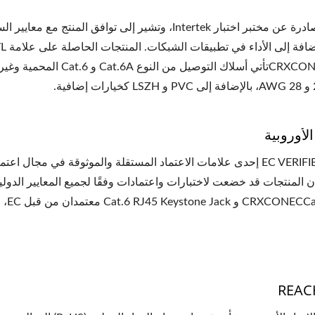
شهادة ETL صادرة عن مختبر اختبار Intertek، وتشير إلى تو
لأوروبية
تُعدّ علامة EC VERIFIED إحدى علامات الاعتماد المستقلة والموثوقة في
أن المنتجات قد خضعت لاختبارات واعتمادات وفقًا لجميع المعايير الد