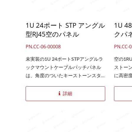
張力が
が軽減さ
1U 24ポート STP アングル
1U 
より、
型RJ45空のパネル
クパ
し、機
す。
PN.CC-06-00008
PN.CC-0
未実装の1U 24ポートSTPアングルラ
空の1RU
ックマウントケーブルパッチパネル
ストー
は、角度のついたキーストーンスタ
に高密
イルのパッチパネルです。この設計
す。ut
により、パッチケーブルを垂直Cat...
ルを承
詳細
ています
クネッ
効果的
は背面