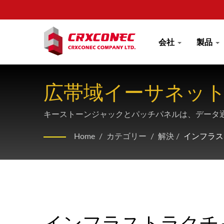
会社
製品
広帯域イーサネッ
キーストーンジャックとパッチパネルは、データ
Home
/
カテゴリー
/
解決
/
インフラス
インフラストラクチ