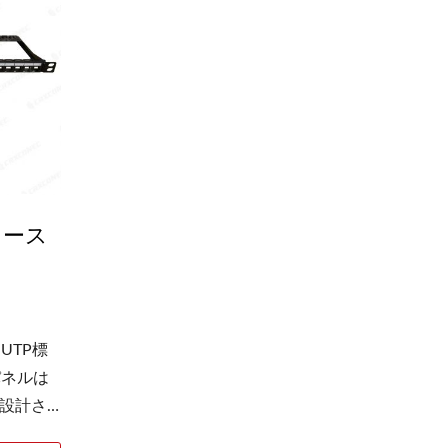
属して
きちん
ップイ
り付け
ラック
ークを
。rj45
サネッ
キース
クマウ
マイズ
供しま
り、ジャ
して斜
UTP標
ネット
パネルは
クへの
設計さ
ーはキ