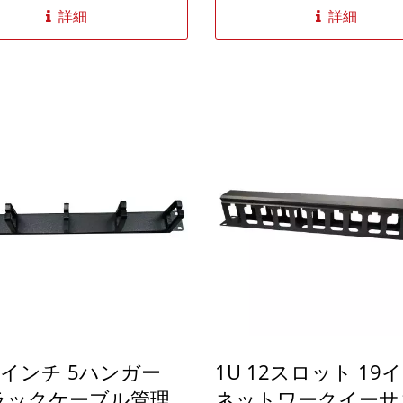
データ用モジュラージャック
ャビネットスペースをより効
詳細
詳細
ーディオ/ビデオアプリケーシ
使用できます。ホワイトラベ
のマルチメディアモジュール
により、UTPケーブルパネ
わせて使用​​できます。管理
置者がポート番号を容易に確
は個別の穴があり、ケーブル
る優れた設計です。背面のケ
ルドなしキーストーンジャッ
管理バーはパッチケーブルを
ルにきれいにまとめることが
頓し、ケーブルの乱雑さを軽
8本の垂直ケーブルを支える
す。空のラックマウントパネ
できます。ブランクパッチパ
キーストーン用のスナップイ
は番号が振られており、ケー
で利用可能です。RJ45ジャ
ネットワークを識別するのに
はイーサネットカプラは、モ
す。RJ45ジャックは簡単に
ルへの取り付けと取り外しが
ます。48ポートの空きパネ
す。高密度SPCCパネルは、
性がありますUTPまたはSTP
ズのCat5e、Cat6、およびCa
19インチ 5ハンガー
1U 12スロット 19
。48ポートのパッチパネル
サネットジャックをサポート
インチオープンラック、キャ
れた接点を提供し、伝送パッ
5ラックケーブル管理
ネットワークイーサ