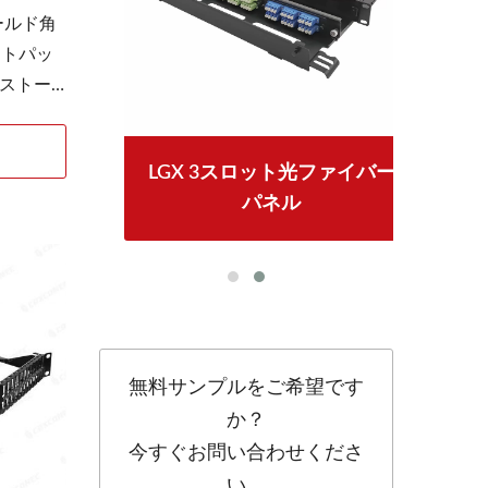
ールド角
ートパッ
ストー
。rj45
を必要
ャック
LGX 3スロット光ファイバー
4P
垂直ケ
パネル
線でき
は貴重
高密度
。キー
は、機械
。スナ
無料サンプルをご希望です
への取
か？
迅速な
。空の
今すぐお問い合わせくださ
キース
い。