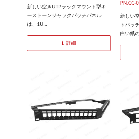
PN.CC-0
新しい空きUTPラックマウント型キ
ーストーンジャックパッチパネル
新しい空
は、1U...
トパッチ
白い紙
り、設
詳細
4PPoEキーストーンジャック
LG
設計で
パネル
ことがで
ーサネ
ルによ
軟性が
造で、
り外し
続によ
た高速
ル管理