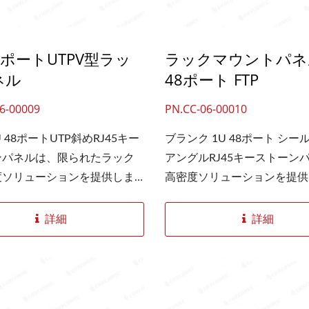
トーンジャックをスナップイ
軽減され、ケーブルの乱雑さ
ます。rj45またはrj45カプ
れます。高密度SPCC材料に
48ポートUTPV型ラッ
ラックマウントパネル
面ケーブル管理バーも含まれ
優れた接触と伝送性能が実現
り、ブランクパネル1uはホ
ネル
48ポート FTP
械的強度を効果的に保証しま
ケーブルをアセンブリに固定し
6-00009
PN.CC-06-00010
ジャッキを使用することで、
法のカスタマイズにおいてよ
 48ポートUTP斜めRJ45キー
ブランク 1U 48ポート シー
柔軟性が得られます。
ンパネルは、限られたラック
アングルRJ45キーストーン
度ソリューションを提供しま
高密度ソリューションを提供
pパネルは、性能の良いケーブ
す。角度付きラックマウント
認するために厳密に管理され
の製造ライン全体は、優れた
詳細
詳細
。高密度SPCC素材は、ラッ
持つケーブルを承認するため
トワーク配線の機械的強度を
に管理されています。高密度S
に保証します。このパネルに
材は、機械的強度を効果的に
ケーブルマネージャーが付属
ます。角度付きパッチパネル