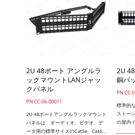
してお
ちんと
プイン
付けと
ックマ
で取り付
ーンジ
ラを使
2U 48ポート アングルラ
2U 
マイズ
ックマウントLANジャッ
銅パ
す。パ
ックが
クパネル
PN.CC-0
ラック
PN.CC-06-00011
れ、パ
標準的な
への負
ストー
2U 48ポートアングルラックマウント
の屋内
パネルは、オーディオ、ビデオ、デ
す。この
ータ用の標準サイズのCat5e、Cat6、