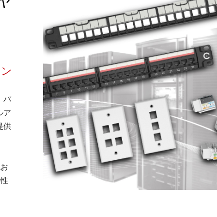
ョン
、パ
ルア
提供
Lお
の性