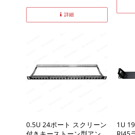
ルは、
Cat6Aイーサネットジャックをサポー
や、オ
トし、2U...
詳細
ョン用
と組み合
バーに
をシー
クパネ
でき、4
ことが
ネルに
ブルと
役立ちま
使用でき
ルは互換
0.5U 24ポート スクリーン
1U 
ケーブル
は、19
付きキーストーン型アン
RJ4