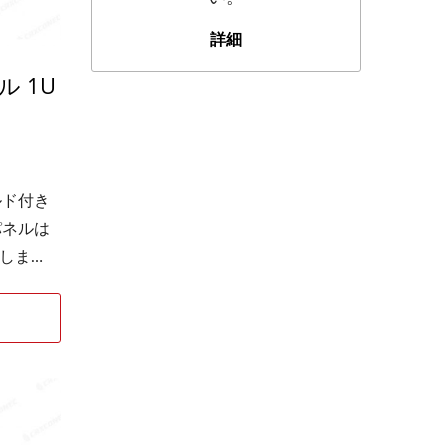
ンでき
詳細
ラーには背
 1U
てお
ームラン
、rj45
設置方
り高い
ルド付き
パネルは
しま
パネル
性能を
に厳密
PCC素
保証し
には背