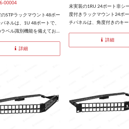
6-00004
未実装の1RU 24ポート非シ
度付きラックマウント24ポ
のSTPラックマウント48ポー
チパネルは、角度付きのキー
パネルは、1U 48ポートで、
ンスタイルのパッチパネルです
のラベル識別機能を備えてお
追加のフロントケーブル管理
置業者にとって非常に優れた
詳細
X 3スロット光ファイバー
4PPoEキーストーンジ
とせずに、パッチケーブルを
す。この空のラックマウント
詳細
パネル
ーブルトレイにスムーズに配
は、キーストーンをはめ込む
ます。ラックマウントパネル
きます。RJ45ジャックやイ
なラックスペースを節約し、
ットカプラなど、高密度パネ
ソリューションを提供します
り、設置のカスタマイズの柔
ストーンパネルのSPCC素材
向上します。スナップイン構
的強度を効果的に保証します
モジュールへの取り付けと取
ップイン構造で、モジュール
が簡単です。パッチパネル接
り付けと取り外しが容易で、
り、データケーブルの安定し
取り外しと再配置が可能です
伝送が保証されます。ケーブ
ラックマウントパネルには、
バー構造により、ケーブルの