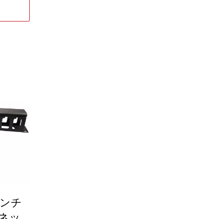
率的に
ル識別
ルは、設
認でき
ーブル
整理整
減しま
ルは、
ン構造
ックまた
ジュー
簡単で
標準サイ
t6Aイー
インチ
し、優
チパネ
ネッ