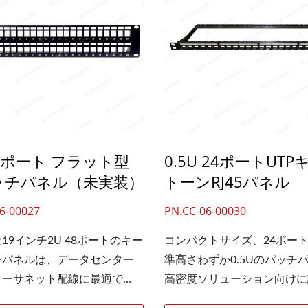
り、ケーブルをパネル内にき
面ケーブルマネージャーが付
安全に収納できます。スナッ
おり、ケーブルをパネル内に
構造で、モジュールへの取り
と安全に収納できます。スナ
取り外しが簡単です。空のラ
ン構造で、モジュールへの取
ウントパネルはスナップイン
と取り外しが簡単です。空の
け可能です。RJ45キースト
マウントパネルは、ネットワ
ャックまたはインラインカプ
スナップインして使用できます
用することで、設置のカスタ
キーストーンジャックやイー
48ポート フラット型
0.5U 24ポートUTP
における柔軟性が向上しま
トカプラなど、角度付きラッ
ッチパネル（未実装）
トーンRJ45パネル
ネルのV字型形状により、ジャ
ントパネルは、設置のカスタ
ネットワークキャビネットのV
においてより高い柔軟性を提
6-00027
PN.CC-06-00030
前面に対して斜めに配置さ
す。パネルのV字型形状によ
ッチケーブルによるジャック
ックがキャビネット前面に対
19インチ2U 48ポートのキー
コンパクトサイズ、24ポート
担が軽減されます。
めに配置されるため、イーサ
ンパネルは、データセンター
準高さわずか0.5Uのパッチ
パッチケーブルによるジャッ
イーサネット配線に最適で
高密度ソリューション向けに
負荷が軽減されます。
48ポートキーストーンパネ
れており、これによりユーザ