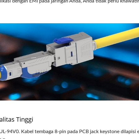
likasi dengan EMI pada jaringan Anda, Anda tidak perlu khawati
l Serat Optik LGX 3 Slot
4PPoE Keystone Ja
litas Tinggi
 UL-94V0. Kabel tembaga 8-pin pada PCB jack keystone dilapisi