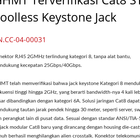
oolless Keystone Jack
N.CC-04-00031
nektor RJ45 2GMHz terlindung kategori 8, tanpa alat bantu,
ndukung kecepatan 25Gbps/40Gbps.
MT telah memverifikasi bahwa jack keystone Kategori 8 mend
ekuensi tinggi hingga 2GHz, yang berarti bandwidth-nya 4 kali le
sar dibandingkan dengan kategori 6A. Solusi jaringan Cat8 dapat
ndukung tautan jarak pendek hingga 30 meter, seperti server, sw
n perangkat lain di pusat data. Sesuai dengan standar ANSI/TIA-
 jack modular Cat8 baru yang dirancang dengan housing die-cast
nuh berhasil menghilangkan alien crosstalk. Konektor telekomun