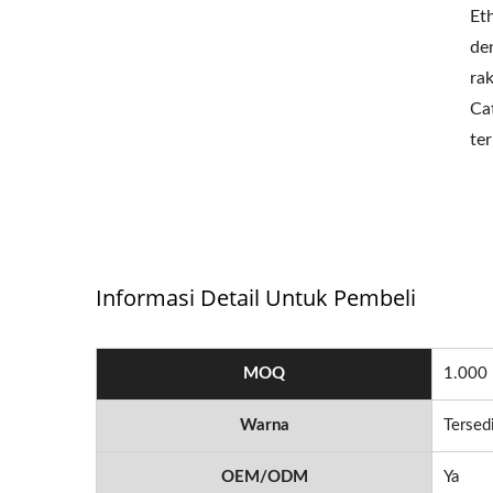
Et
de
ra
Ca
te
Informasi Detail Untuk Pembeli
MOQ
1.000
Warna
Tersed
OEM/ODM
Ya