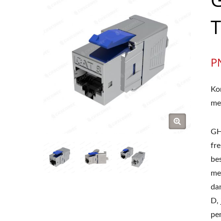
T
P
Ko
me
GH
fr
be
me
da
D,
pe