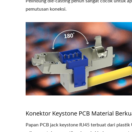
Pelindung die-casting penuh sangat cocok untuk ap
pemutusan koneksi.
4PPoE Keystone Jack
Pane
Konektor Keystone PCB Material Berkua
Papan PCB jack keystone RJ45 terbuat dari plastik