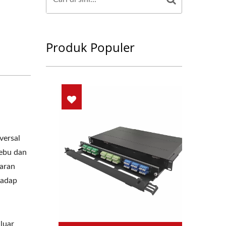
Produk Populer
versal
debu dan
saran
hadap
luar