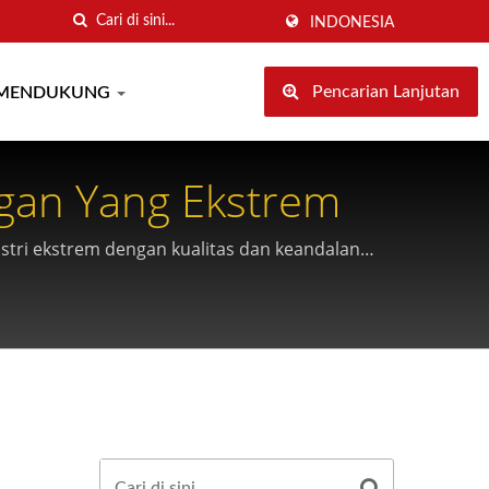
INDONESIA
Pencarian Lanjutan
MENDUKUNG
ngan Yang Ekstrem
stri ekstrem dengan kualitas dan keandalan