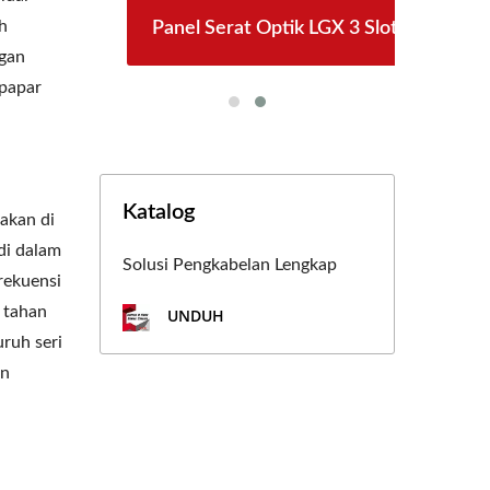
h
ck
Panel Serat Optik LGX 3 Slot
ngan
rpapar
Katalog
akan di
di dalam
Solusi Pengkabelan Lengkap
rekuensi
 tahan
UNDUH
uruh seri
an