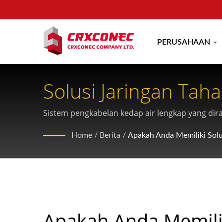
PERUSAHAAN
Solusi Jaringan Tah
Sistem pengkabelan kedap air lengkap yang dir
yang bersertifikasi.
Home
/
Berita
/
Apakah Anda Memiliki Solus
Apakah Anda Memilik