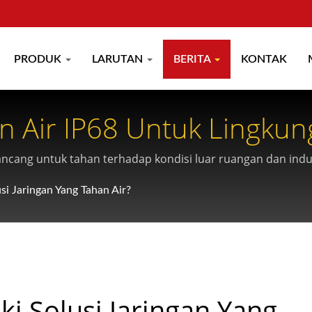
PRODUK
LARUTAN
BERITA
KONTAK
an Air IP68 Untuk Lingku
ancang untuk tahan terhadap kondisi luar ruangan dan indu
i Jaringan Yang Tahan Air?
i Solusi Jaringan Yang