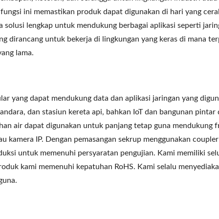
-fungsi ini memastikan produk dapat digunakan di hari yang cera
l Serat Optik LGX 3 Slot
4PPoE Keystone Ja
olusi lengkap untuk mendukung berbagai aplikasi seperti jari
ang dirancang untuk bekerja di lingkungan yang keras di mana te
yang lama.
lar yang dapat mendukung data dan aplikasi jaringan yang digun
andara, dan stasiun kereta api, bahkan IoT dan bangunan pintar 
han air dapat digunakan untuk panjang tetap guna mendukung f
au kamera IP. Dengan pemasangan sekrup menggunakan coupler
roduksi untuk memenuhi persyaratan pengujian. Kami memiliki sel
 produk kami memenuhi kepatuhan RoHS. Kami selalu menyediak
guna.