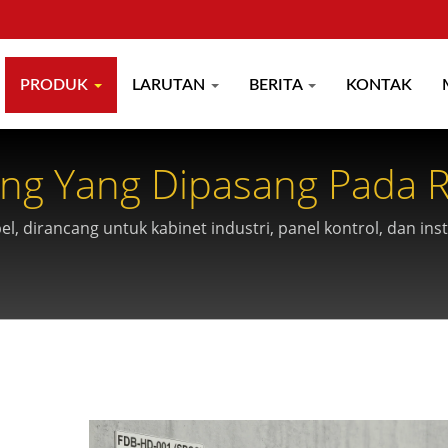
PRODUK
LARUTAN
BERITA
KONTAK
ung Yang Dipasang Pada 
el, dirancang untuk kabinet industri, panel kontrol, dan in
abel yang terorganisir dan kemampuan kustomisasi OEM.