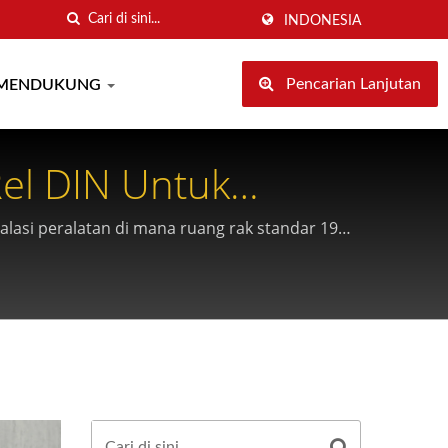
INDONESIA
Pencarian Lanjutan
MENDUKUNG
Rel DIN Untuk
stalasi peralatan di mana ruang rak standar 19