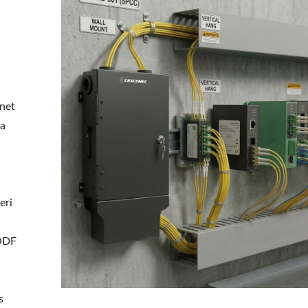
net
na
eri
 ODF
s