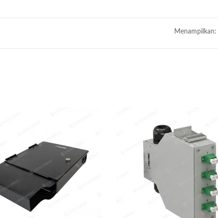
Menampilkan:
l Serat Optik LGX 3 Slot
4PPoE Keystone Ja