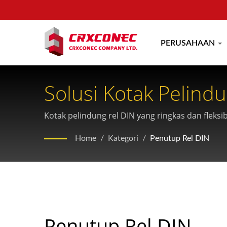
PERUSAHAAN
Solusi Kotak Pelind
Aplikasi Industri
Kotak pelindung rel DIN yang ringkas dan fleksib
inci tidak tersedia, menampilkan manajemen k
Home
/
Kategori
/
Penutup Rel DIN
Penutup Rel DIN