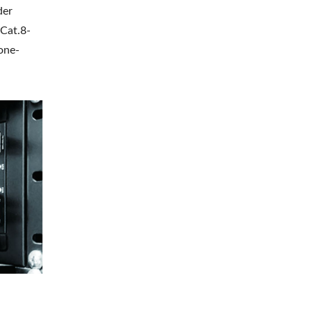
der
Cat.8-
one-