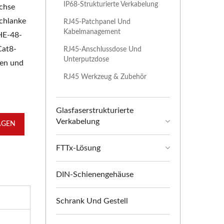
IP68-Strukturierte Verkabelung
chse
schlanke
RJ45-Patchpanel Und
Kabelmanagement
HE-48-
Cat8-
RJ45-Anschlussdose Und
Unterputzdose
ten und
RJ45 Werkzeug & Zubehör
Glasfaserstrukturierte
Verkabelung
AGEN
FTTx-Lösung
DIN-Schienengehäuse
Schrank Und Gestell