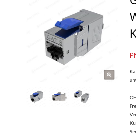
W
K
P
Ka
un
GH
Fr
Ve
Ku
Se