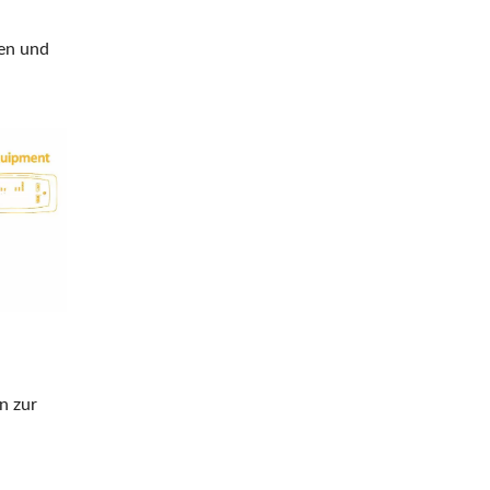
en und
n zur