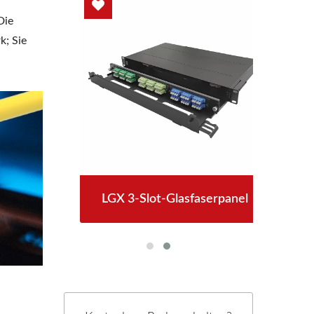
Die
k; Sie
hse
LGX 3-Slot-Glasfaserpanel
4P