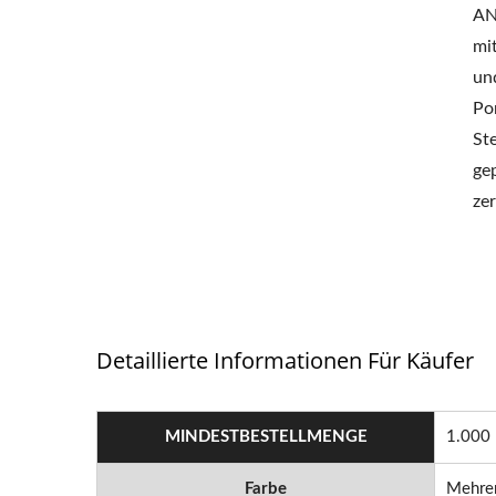
AN
mi
un
Po
St
ge
ze
Detaillierte Informationen Für Käufer
MINDESTBESTELLMENGE
1.000
Farbe
Mehrer