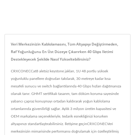
Veri Merkezinizin Kablolamasını, Tüm Altyapıyı Değiştirmeden,
Raf Yoğunluğunu En Üst Düzeye Çıkarırken 40 Gbps Iletimi
Destekleyecek Şekilde Nasıl Yükseltebilirsiniz?
CRXCONECCat8 aletsiz keystone jakları, 1U 48 portlu yüksek
yoğunluklu panellere doğrudan takılarak, 30 metreye kadar kısa
mesafeli sunucu ve switch bağlantılarında 40 Gbps hızları dağıtmanıza
olanak tanır. GHMT sertifikalı tasarım, tam döküm koruma sayesinde
yabancı çapraz konuşmayı ortadan kaldırarak yoğun kablolama
ortamlarında güvenilirliği sağlar. Aylık 3 milyon üretim kapasitesi ve
OEM markalama seçenekleriyle, tedarik esnekliğinizi korurken
altyapınızı standartlaştırabilirsiniz. İletişime geçinCRXCONECVeri
merkezinizin mimarisinde performansı doğrulamak için özelleştirilmiş