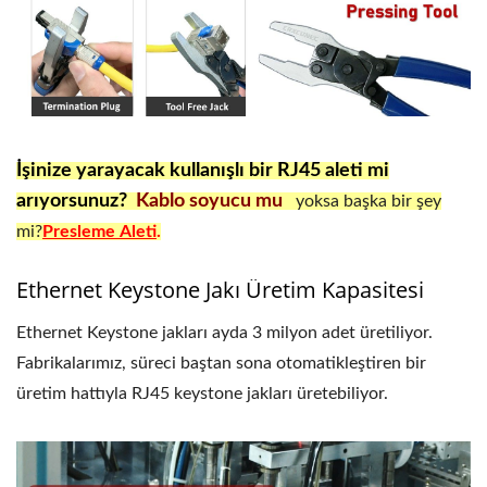
İşinize yarayacak kullanışlı bir RJ45 aleti mi
arıyorsunuz?
Kablo soyucu mu
yoksa başka bir şey
mi?
Presleme
Aleti
.
Ethernet Keystone Jakı Üretim Kapasitesi
Ethernet Keystone jakları ayda 3 milyon adet üretiliyor.
Fabrikalarımız, süreci baştan sona otomatikleştiren bir
üretim hattıyla RJ45 keystone jakları üretebiliyor.