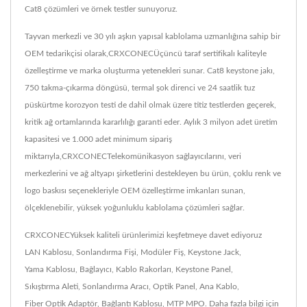
Cat8 çözümleri ve örnek testler sunuyoruz.
Tayvan merkezli ve 30 yılı aşkın yapısal kablolama uzmanlığına sahip bir
OEM tedarikçisi olarak,CRXCONECÜçüncü taraf sertifikalı kaliteyle
özelleştirme ve marka oluşturma yetenekleri sunar. Cat8 keystone jakı,
750 takma-çıkarma döngüsü, termal şok direnci ve 24 saatlik tuz
püskürtme korozyon testi de dahil olmak üzere titiz testlerden geçerek,
kritik ağ ortamlarında kararlılığı garanti eder. Aylık 3 milyon adet üretim
kapasitesi ve 1.000 adet minimum sipariş
miktarıyla,CRXCONECTelekomünikasyon sağlayıcılarını, veri
merkezlerini ve ağ altyapı şirketlerini destekleyen bu ürün, çoklu renk ve
logo baskısı seçenekleriyle OEM özelleştirme imkanları sunan,
ölçeklenebilir, yüksek yoğunluklu kablolama çözümleri sağlar.
CRXCONECYüksek kaliteli ürünlerimizi keşfetmeye davet ediyoruz
LAN Kablosu
,
Sonlandırma Fişi
,
Modüler Fiş
,
Keystone Jack
,
Yama Kablosu
,
Bağlayıcı
,
Kablo Rakorları
,
Keystone Panel
,
Sıkıştırma Aleti
,
Sonlandırma Aracı
,
Optik Panel
,
Ana Kablo
,
Fiber Optik Adaptör
,
Bağlantı Kablosu
,
MTP MPO
. Daha fazla bilgi için