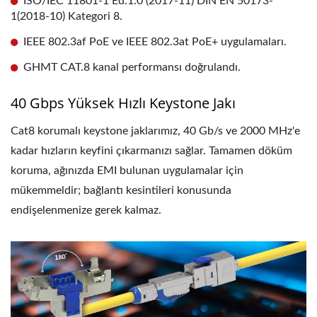
ISO/IEC 11801-1 Ed.1.0 (2017-11) DIN EN 50173-
1(2018-10) Kategori 8.
IEEE 802.3af PoE ve IEEE 802.3at PoE+ uygulamaları.
GHMT CAT.8 kanal performansı doğrulandı.
40 Gbps Yüksek Hızlı Keystone Jakı
Cat8 korumalı keystone jaklarımız, 40 Gb/s ve 2000 MHz'e
kadar hızların keyfini çıkarmanızı sağlar. Tamamen döküm
koruma, ağınızda EMI bulunan uygulamalar için
mükemmeldir; bağlantı kesintileri konusunda
endişelenmenize gerek kalmaz.