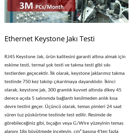
Ethernet Keystone Jakı Testi
RJ45 Keystone Jak, ürün kalitesini garanti altına almak için
eskime testi, termal şok testi ve takma testi gibi sıkı
testlerden geçecektir. İlk olarak, keystone jaklarımız takma
testinde 750 kez takılıp çıkarılmaya dayanıklıdır. İkinci
olarak, keystone jak, 300 gramlık kuvvet altında dikey 45
derece açıda 5 salınımda bağlantı kesilmeden anlık kısa
devre testini geçer. Üçüncü olarak, temas pimleri 24 saat
süren tuz püskürtme testinde test edilir. Resimde de
görebileceğiniz gibi, bıçağın veya G/Wire yüzeyinin temas
alanını 18x büyütmede inceleyin, cm² başına 4'ten fazla