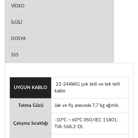
VIDEO
İLGILI
DOSYA
SSS
22-24AWG çok telli ve tek telli
UYGUN KABLO
kablo
Tutma Gücü
Jak ve fiş arasında 7,7 kg ağırlık.
-10°C ~ 60°C (ISO/IEC 11801,
Çalışma Sıcaklığı
TIA-568.2-D).