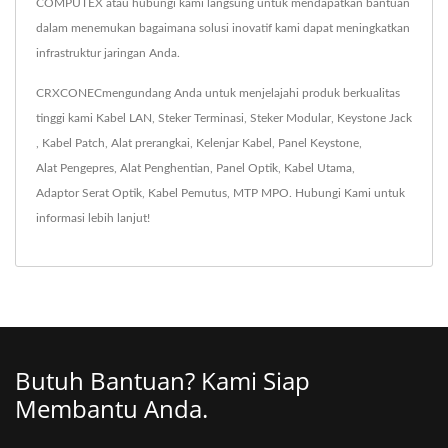
COMPUTEX atau hubungi kami langsung untuk mendapatkan bantuan
dalam menemukan bagaimana solusi inovatif kami dapat meningkatkan
infrastruktur jaringan Anda.
CRXCONECmengundang Anda untuk menjelajahi produk berkualitas
tinggi kami
Kabel LAN
,
Steker Terminasi
,
Steker Modular
,
Keystone Jack
,
Kabel Patch
,
Alat prerangkai
,
Kelenjar Kabel
,
Panel Keystone
,
Alat Pengepres
,
Alat Penghentian
,
Panel Optik
,
Kabel Utama
,
Adaptor Serat Optik
,
Kabel Pemutus
,
MTP MPO
.
Hubungi Kami
untuk
informasi lebih lanjut!
Butuh Bantuan? Kami Siap
Membantu Anda.