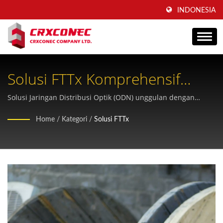
INDONESIA
Solusi FTTx Komprehensif
Untuk Layanan Fiber-To-Home
Solusi Jaringan Distribusi Optik (ODN) unggulan dengan
produk manajemen serat yang dirancang untuk operasi fiber-
Home
/
Kategori
/
Solusi FTTx
to-home yang andal dan berkinerja tinggi.