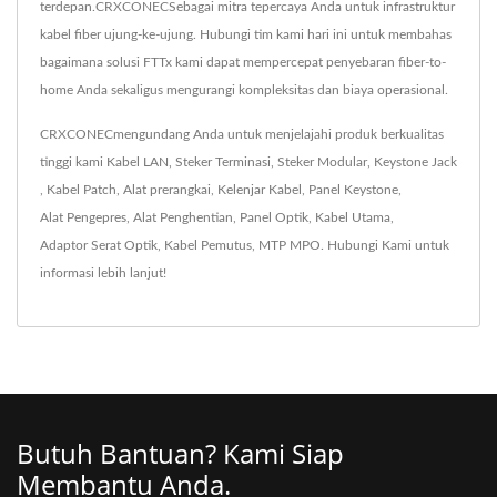
terdepan.CRXCONECSebagai mitra tepercaya Anda untuk infrastruktur
kabel fiber ujung-ke-ujung. Hubungi tim kami hari ini untuk membahas
bagaimana solusi FTTx kami dapat mempercepat penyebaran fiber-to-
home Anda sekaligus mengurangi kompleksitas dan biaya operasional.
CRXCONECmengundang Anda untuk menjelajahi produk berkualitas
tinggi kami
Kabel LAN
,
Steker Terminasi
,
Steker Modular
,
Keystone Jack
,
Kabel Patch
,
Alat prerangkai
,
Kelenjar Kabel
,
Panel Keystone
,
Alat Pengepres
,
Alat Penghentian
,
Panel Optik
,
Kabel Utama
,
Adaptor Serat Optik
,
Kabel Pemutus
,
MTP MPO
.
Hubungi Kami
untuk
informasi lebih lanjut!
Butuh Bantuan? Kami Siap
Membantu Anda.