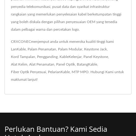
penyedia telekomunikasi, pusat data dan syarikat infrastruktur
rangkaian yang memerlukan penyelesaian kabel berketumpatan tinggi
yang boleh diskala dengan pilihan penyesuaian OEM yang tersedia
dalam pelbagai warna dan percetakan logo.
CRXCONECmenjemput anda untuk meneroka kualiti tinggi kami
LanKable
,
Palam Penamatan
,
Palam Modular
,
Keystone Jack
,
Kord Tampalan
,
Pengganding
,
KableKelenjar
,
Panel Keystone
,
Alat Kelim
,
Alat Penamatan
,
Panel Optik
,
BatangKable
,
Fiber Optik Penyesuai
,
PelarianKable
,
MTP MPO
.
Hubungi Kami
untuk
maklumat lanjut!
Perlukan Bantuan? Kami Sedia