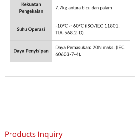
Kekuatan
7.7kg antara bicu dan palam
Pengekalan
-10°C ~ 60°C (ISO/IEC 11801,
Suhu Operasi
TIA-568.2-D).
Daya Pemasukan: 20N maks. (IEC
Daya Penyisipan
60603-7-4).