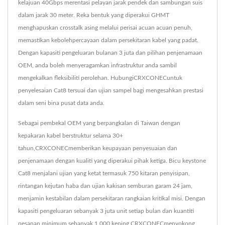
kelajuan 40Gbps merentasi pelayan jarak pendek dan sambungan suis
dalam jarak 30 meter. Reka bentuk yang diperakui GHMT
menghapuskan crosstalk asing melalui perisai acuan acuan penuh,
memastikan kebolehpercayaan dalam persekitaran kabel yang padat.
Dengan kapasiti pengeluaran bulanan 3 juta dan pilihan penjenamaan
OEM, anda boleh menyeragamkan infrastruktur anda sambil
mengekalkan fleksibiliti perolehan. HubungiCRXCONECuntuk
penyelesaian Cat8 tersuai dan ujian sampel bagi mengesahkan prestasi
dalam seni bina pusat data anda.
Sebagai pembekal OEM yang berpangkalan di Taiwan dengan
kepakaran kabel berstruktur selama 30+
tahun,CRXCONECmemberikan keupayaan penyesuaian dan
penjenamaan dengan kualiti yang diperakui pihak ketiga. Bicu keystone
Cat8 menjalani ujian yang ketat termasuk 750 kitaran penyisipan,
rintangan kejutan haba dan ujian kakisan semburan garam 24 jam,
menjamin kestabilan dalam persekitaran rangkaian kritikal misi. Dengan
kapasiti pengeluaran sebanyak 3 juta unit setiap bulan dan kuantiti
pesanan minimum sebanyak 1,000 keping,CRXCONECmenyokong