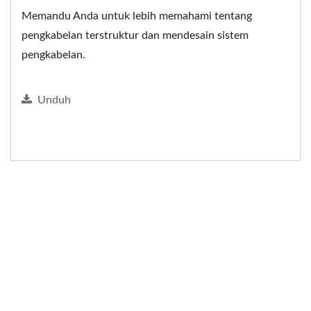
Memandu Anda untuk lebih memahami tentang
pengkabelan terstruktur dan mendesain sistem
pengkabelan.
Unduh