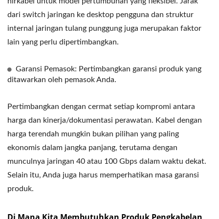
nirkabel untuk model pertumbuhan yang fleksibel. Jarak
dari switch jaringan ke desktop pengguna dan struktur
internal jaringan tulang punggung juga merupakan faktor
lain yang perlu dipertimbangkan.
Garansi Pemasok: Pertimbangkan garansi produk yang
ditawarkan oleh pemasok Anda.
Pertimbangkan dengan cermat setiap kompromi antara
harga dan kinerja/dokumentasi perawatan. Kabel dengan
harga terendah mungkin bukan pilihan yang paling
ekonomis dalam jangka panjang, terutama dengan
munculnya jaringan 40 atau 100 Gbps dalam waktu dekat.
Selain itu, Anda juga harus memperhatikan masa garansi
produk.
Di Mana Kita Membutuhkan Produk Pengkabelan