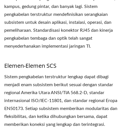
kampus, gedung pintar, dan banyak lagi. Sistem
pengkabelan terstruktur mendefinisikan serangkaian
subsistem untuk desain aplikasi, instalasi, operasi, dan
pemeliharaan. Standardisasi konektor RJ45 dan kinerja
pengkabelan tembaga dan optik telah sangat
menyederhanakan implementasi jaringan TI.
Elemen-Elemen SCS
Sistem pengkabelan terstruktur lengkap dapat dibagi
menjadi enam subsistem berikut sesuai dengan standar
regional Amerika Utara ANSI/TIA 568.2-D, standar
internasional ISO/IEC-11801, dan standar regional Eropa
EN50173. Setiap subsistem memberikan modularitas dan
fleksibilitas, dan ketika dihubungkan bersama, dapat
memberikan koneksi yang lengkap dan terintegrasi.