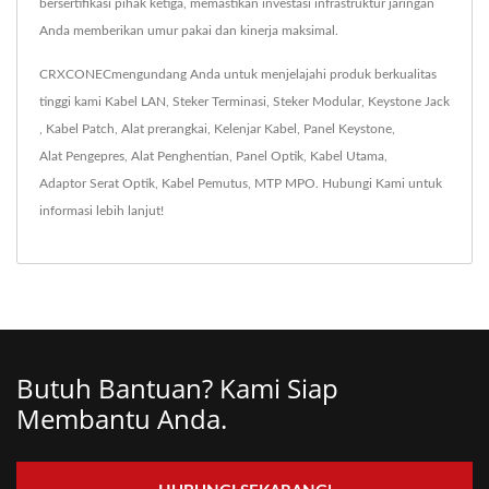
bersertifikasi pihak ketiga, memastikan investasi infrastruktur jaringan
Anda memberikan umur pakai dan kinerja maksimal.
CRXCONECmengundang Anda untuk menjelajahi produk berkualitas
tinggi kami
Kabel LAN
,
Steker Terminasi
,
Steker Modular
,
Keystone Jack
,
Kabel Patch
,
Alat prerangkai
,
Kelenjar Kabel
,
Panel Keystone
,
Alat Pengepres
,
Alat Penghentian
,
Panel Optik
,
Kabel Utama
,
Adaptor Serat Optik
,
Kabel Pemutus
,
MTP MPO
.
Hubungi Kami
untuk
informasi lebih lanjut!
Butuh Bantuan? Kami Siap
Membantu Anda.