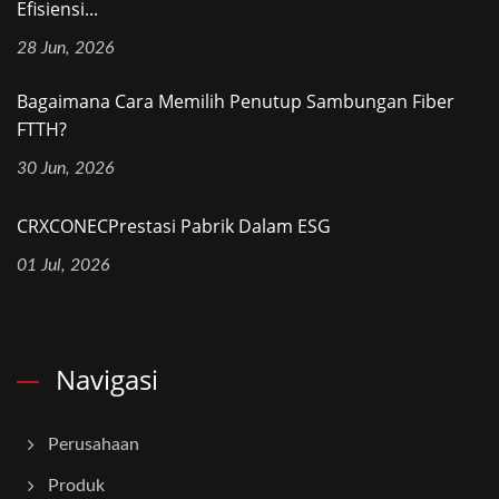
Efisiensi...
28 Jun, 2026
Bagaimana Cara Memilih Penutup Sambungan Fiber
FTTH?
30 Jun, 2026
CRXCONECPrestasi Pabrik Dalam ESG
01 Jul, 2026
Navigasi
Perusahaan
Produk