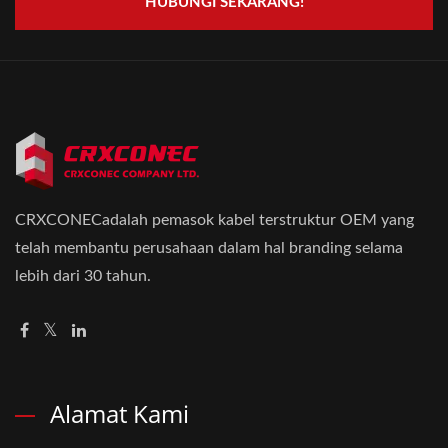
HUBUNGI SEKARANG!
CRXCONECadalah pemasok kabel terstruktur OEM yang
telah membantu perusahaan dalam hal branding selama
lebih dari 30 tahun.
Alamat Kami