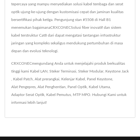
tepercaya yang mampu menyediakan solusi kabel tembaga dan serat
optik ujung-ke-ujung dengan kustomisasi cepat dan jaminan kualitas
bersertifikasi pihak ketiga. Pengunjung stan #5508 di Hall B1
menemukan bagaimanaCRXCONECSolusi fiber inovatif dan sistem
kabel terstruktur Cat8 dari dapat mengatasi tantangan infrastruktur
jaringan yang kompleks sekaligus mendukung pertumbuhan di masa
depan dan evolusi teknologi.
CRXCONECmengundang Anda untuk menjelajahi produk berkualitas
tinggi kami
Kabel LAN
,
Steker Terminasi
,
Steker Modular
,
Keystone Jack
,
Kabel Patch
,
Alat prerangkai
,
Kelenjar Kabel
,
Panel Keystone
,
Alat Pengepres
,
Alat Penghentian
,
Panel Optik
,
Kabel Utama
,
Adaptor Serat Optik
,
Kabel Pemutus
,
MTP MPO
.
Hubungi Kami
untuk
informasi lebih lanjut!