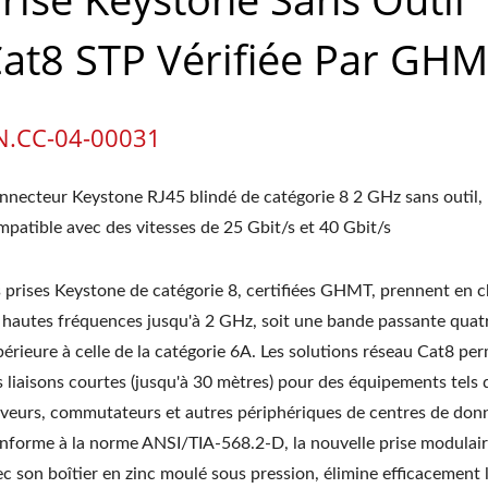
at8 STP Vérifiée Par GH
N.CC-04-00031
nnecteur Keystone RJ45 blindé de catégorie 8 2 GHz sans outil,
mpatible avec des vitesses de 25 Gbit/s et 40 Gbit/s
s prises Keystone de catégorie 8, certifiées GHMT, prennent en 
s hautes fréquences jusqu'à 2 GHz, soit une bande passante quatr
érieure à celle de la catégorie 6A. Les solutions réseau Cat8 pe
s liaisons courtes (jusqu'à 30 mètres) pour des équipements tels
rveurs, commutateurs et autres périphériques de centres de don
nforme à la norme ANSI/TIA-568.2-D, la nouvelle prise modulair
c son boîtier en zinc moulé sous pression, élimine efficacement 