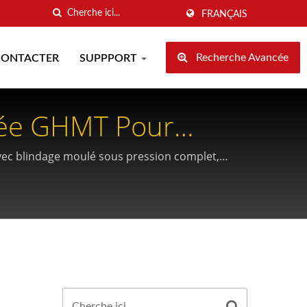
FRANÇAIS
Recherche Avancée
CONTACTER
SUPPPORT
fiée GHMT Pour
avec blindage moulé sous pression complet,