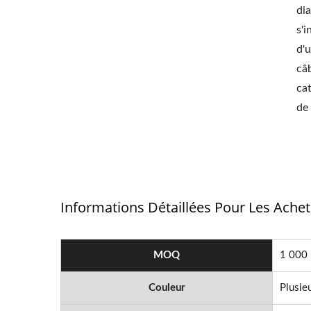
di
s'
d'
câ
ca
de
Informations Détaillées Pour Les Ache
MOQ
1 000
Couleur
Plusie