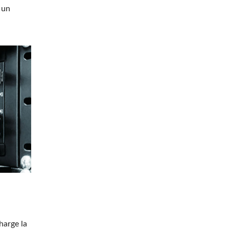
 un
harge la