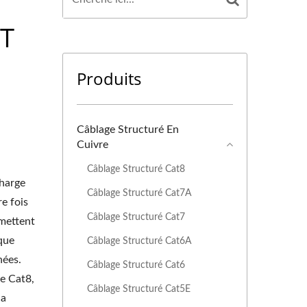
MT
Produits
Câblage Structuré En
Cuivre
Câblage Structuré Cat8
charge
Câblage Structuré Cat7A
e fois
Câblage Structuré Cat7
rmettent
 que
Câblage Structuré Cat6A
nées.
Câblage Structuré Cat6
e Cat8,
Câblage Structuré Cat5E
la