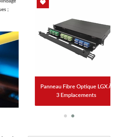
blindage
ues ;
oE
Panneau Fibre Optique LGX À
3 Emplacements