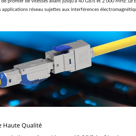
e profiter de vitesses allant jusqu'à 40 Gb/s et 2 000 MHz. Le 
s applications réseau sujettes aux interférences électromagnétiq
eau Fibre Optique LGX À
Jack Keystone 4PP
3 Emplacements
e Haute Qualité