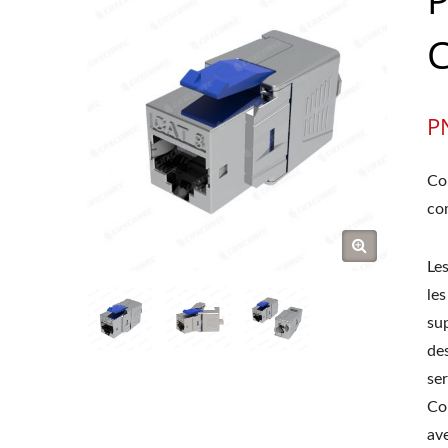
C
P
Co
co
Le
le
sup
de
se
Co
ave