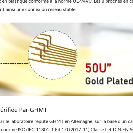
t en plastique conforme à la norme UL-94V0. Les 8 broches en c
nt ainsi une connexion réseau stable.
Vérifiée Par GHMT
ar le laboratoire réputé GHMT en Allemagne, sur la base d'un ca
a norme ISO/IEC 11801-1 Ed.1.0 (2017-11) Classe I et DIN EN 