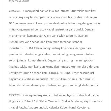
tepercaya Anda.
CRXCONECmenyadari bahwa kualitas infrastruktur telekomunikasi
secara langsung berdampak pada kesuksesan bisnis, dan pertemuan
B2B ini memberikan kesempatan ideal untuk terhubung dengan calon
mitra yang mencari pemasok kabel terstruktur yang andal. Dengan
memamerkan kemampuan OEM yang telah terbukti, layanan
kustomisasi yang cepat, dan komitmen terhadap standar
industri,CRXCONECKami mengundang kolaborasi dengan para
pemimpin industri pengkabelan dan teknologi yang membutuhkan
solusi jaringan komprehensif. Organisasi yang ingin meningkatkan
kualitas telekomunikasi dan keandalan infrastruktur mereka didorong
untuk terhubung dengan kami.CRXCONECuntuk mengeksplorasi
bagaimana keahlian manufaktur khusus kami selama lebih dari 30
tahun dapat mendukung kebutuhan jaringan dan pengkabelan Anda.
CRXCONECmengundang Anda untuk menjelajahi produk berkualitas
tinggi kami
Kabel LAN
,
Steker Terminasi
,
Steker Modular
,
Keystone Jack
,
Kabel Patch
,
Alat prerangkai
,
Kelenjar Kabel
,
Panel Keystone
,