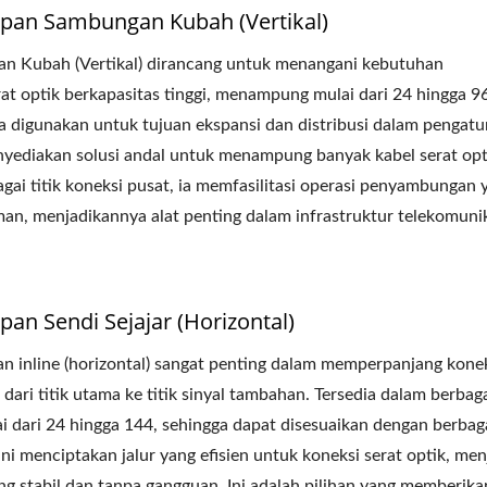
upan Sambungan Kubah (Vertikal)
 Kubah (Vertikal) dirancang untuk menangani kebutuhan
 optik berkapasitas tinggi, menampung mulai dari 24 hingga 960
a digunakan untuk tujuan ekspansi dan distribusi dalam pengatu
enyediakan solusi andal untuk menampung banyak kabel serat opt
ai titik koneksi pusat, ia memfasilitasi operasi penyambungan 
man, menjadikannya alat penting dalam infrastruktur telekomuni
pan Sendi Sejajar (Horizontal)
 inline (horizontal) sangat penting dalam memperpanjang konek
 dari titik utama ke titik sinyal tambahan. Tersedia dalam berbag
lai dari 24 hingga 144, sehingga dapat disesuaikan dengan berbag
ini menciptakan jalur yang efisien untuk koneksi serat optik, me
ang stabil dan tanpa gangguan. Ini adalah pilihan yang memberika