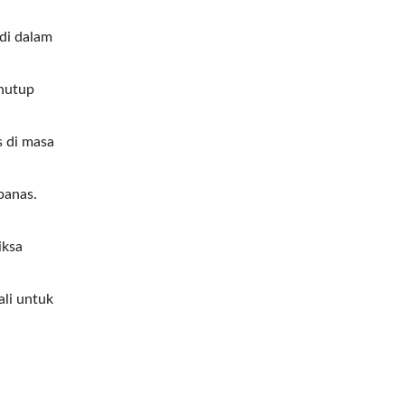
 di dalam
enutup
s di masa
panas.
iksa
li untuk