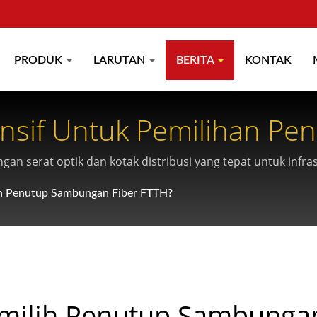
PRODUK
LARUTAN
BERITA
KONTAK
sif Untuk Pemilihan Pe
 serat optik dan kotak distribusi yang tepat untuk infras
h Penutup Sambungan Fiber FTTH?
milih Penutup Sambunga