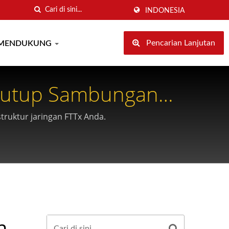
INDONESIA
Pencarian Lanjutan
MENDUKUNG
nutup Sambungan
truktur jaringan FTTx Anda.
n