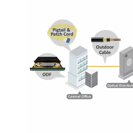
4PPoE Keystone Jack
Pane