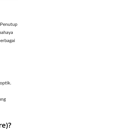
 Penutup
 bahaya
berbagai
optik.
ung
re)?