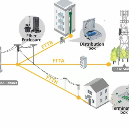
l Serat Optik LGX 3 Slot
4PPoE Keystone Ja