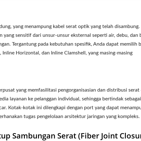
dung, yang menampung kabel serat optik yang telah disambung.
yang sensitif dari unsur-unsur eksternal seperti air, debu, dan
ringan. Tergantung pada kebutuhan spesifik, Anda dapat memilih 
nline Horizontal, dan Inline Clamshell, yang masing-masing
 terpusat yang memfasilitasi pengorganisasian dan distribusi serat 
a layanan ke pelanggan individual, sehingga bertindak sebagai
car. Kotak-kotak ini dilengkapi dengan port yang dapat menamp
erhanakan tugas pengelolaan arsitektur jaringan yang kompleks.
p Sambungan Serat (Fiber Joint Closu