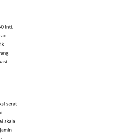
 inti.
ran
ik
yang
kasi
si serat
ai
ai skala
njamin
n