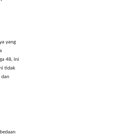
ya yang
a
a 48, ini
i tidak
 dan
n
rbedaan