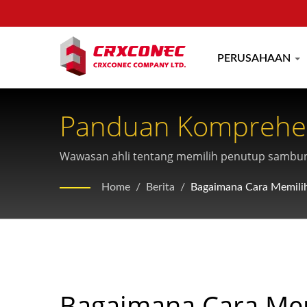
PERUSAHAAN
Panduan Komprehen
Serat FTTH
Wawasan ahli tentang memilih penutup sambungan
Home
/
Berita
/
Bagaimana Cara Memili
Bagaimana Cara Me