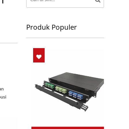
Produk Populer
an
busi