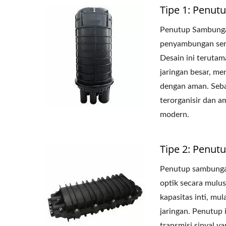
Tipe 1: Penut
Penutup Sambungan
penyambungan serat
Desain ini terutam
jaringan besar, m
dengan aman. Sebag
terorganisir dan a
modern.
Tipe 2: Penutu
Penutup sambungan
optik secara mulus
kapasitas inti, mu
jaringan. Penutup 
transmisi sinyal y