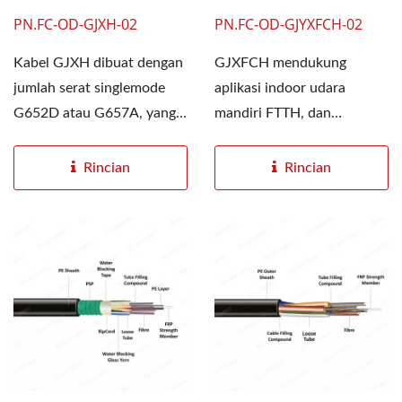
PN.FC-OD-GJXH-02
PN.FC-OD-GJYXFCH-02
Kabel GJXH dibuat dengan
GJXFCH mendukung
jumlah serat singlemode
aplikasi indoor udara
G652D atau G657A, yang
mandiri FTTH, dan
merupakan solusi ideal...
dibangun dengan satu atau
dua serat...
Rincian
Rincian