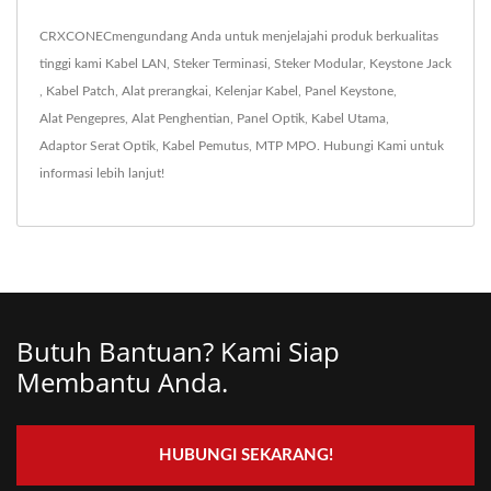
CRXCONECmengundang Anda untuk menjelajahi produk berkualitas
tinggi kami
Kabel LAN
,
Steker Terminasi
,
Steker Modular
,
Keystone Jack
,
Kabel Patch
,
Alat prerangkai
,
Kelenjar Kabel
,
Panel Keystone
,
Alat Pengepres
,
Alat Penghentian
,
Panel Optik
,
Kabel Utama
,
Adaptor Serat Optik
,
Kabel Pemutus
,
MTP MPO
.
Hubungi Kami
untuk
informasi lebih lanjut!
Butuh Bantuan? Kami Siap
Membantu Anda.
HUBUNGI SEKARANG!