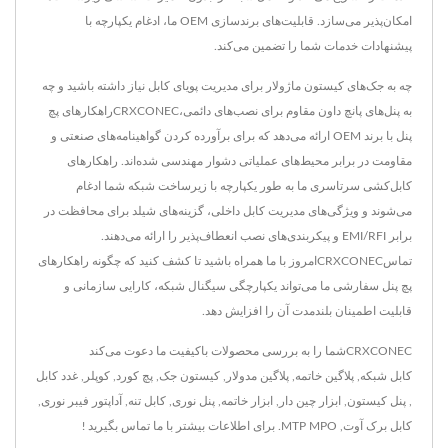
امکان‌پذیر می‌سازد. قابلیت‌های برندسازی OEM ما، ادغام یکپارچه با
پیشنهادات خدمات شما را تضمین می‌کند.
چه به جک‌های کیستون ماژولار برای مدیریت پویای کابل نیاز داشته باشید و چه
به پنل‌های پانچ داون مقاوم برای نصب‌های دائمی،CRXCONECراهکارهای پچ
پنل با برند OEM ارائه می‌دهد که برای برآورده کردن گواهینامه‌های صنعتی و
مقاومت در برابر محیط‌های عملیاتی دشوار مهندسی شده‌اند. راهکارهای
کابل‌کشی سرتاسری ما به طور یکپارچه با زیرساخت شبکه شما ادغام
می‌شوند و ویژگی‌های مدیریت کابل داخلی، گزینه‌های شیلد برای محافظت در
برابر EMI/RFI و پیکربندی‌های نصب انعطاف‌پذیر را ارائه می‌دهند.
تماسCRXCONECامروز با ما همراه باشید تا کشف کنید که چگونه راهکارهای
پچ پنل سفارشی ما می‌تواند یکپارچگی سیگنال شبکه، کارایی سازمانی و
قابلیت اطمینان بلندمدت آن را افزایش دهد.
CRXCONECشما را به بررسی محصولات باکیفیت ما دعوت می‌کند
کابل شبکه
,
پلاگین خاتمه
,
پلاگین مدولار
,
کیستون جک
,
پچ کورد
,
کوپلر
,
غدد کابل
,
پنل کیستون
,
ابزار چین دار
,
ابزار خاتمه
,
پنل نوری
,
کابل تنه
,
آداپتور فیبر نوری
,
کابل برک آوت
,
MTP MPO
. برای اطلاعات بیشتر
با ما تماس بگیرید !