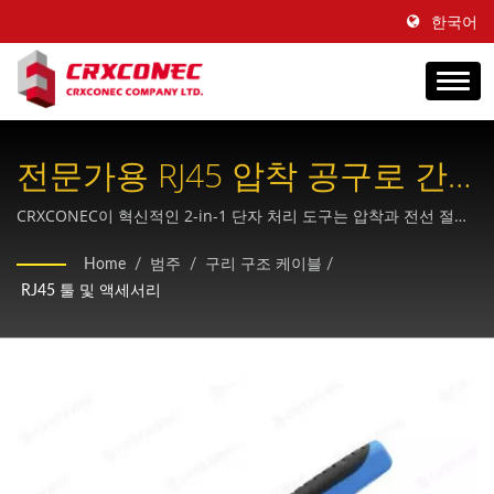
한국어
전문가용 RJ45 압착 공구로 간
편한 패스스루 커넥터를 연결하
CRXCONEC이 혁신적인 2-in-1 단자 처리 도구는 압착과 전선 절단
을 한 번의 동작으로 결합하며, 미끄럼 방지 그립과 래칫 해제 메커
세요.
Home
/
범주
/
구리 구조 케이블
/
니즘을 갖추고 있어 RJ45, RJ11, RJ12 모듈러 플러그를 사용하는 현
RJ45 툴 및 액세서리
장 설치 작업자를 위해 설계되었습니다.