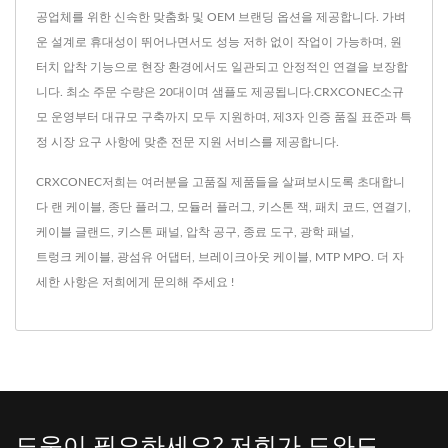
공업체를 위한 신속한 맞춤화 및 OEM 브랜딩 옵션을 제공합니다. 가벼
운 설계로 휴대성이 뛰어나면서도 성능 저하 없이 작업이 가능하며, 원
터치 압착 기능으로 현장 환경에서도 일관되고 안정적인 연결을 보장합
니다. 최소 주문 수량은 20대이며 샘플도 제공됩니다.CRXCONEC소규
모 운영부터 대규모 구축까지 모두 지원하며, 제3자 인증 품질 표준과 특
정 시장 요구 사항에 맞춘 전문 지원 서비스를 제공합니다.
CRXCONEC저희는 여러분을 고품질 제품들을 살펴보시도록 초대합니
다
랜 케이블
,
종단 플러그
,
모듈러 플러그
,
키스톤 잭
,
패치 코드
,
연결기
,
케이블 글랜드
,
키스톤 패널
,
압착 공구
,
종료 도구
,
광학 패널
,
트렁크 케이블
,
광섬유 어댑터
,
브레이크아웃 케이블
,
MTP MPO
. 더 자
세한 사항은
저희에게 문의해 주세요 !
도움이 필요하세요? 저희가 도와드