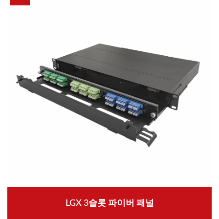
LGX 3슬롯 파이버 패널