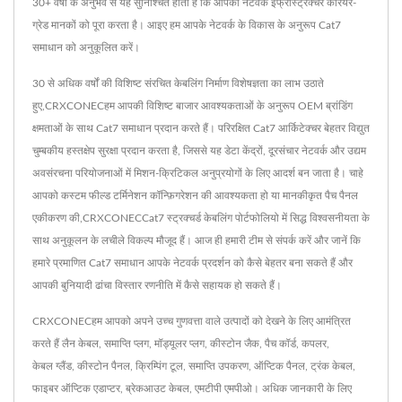
30+ वर्षों के अनुभव से यह सुनिश्चित होता है कि आपका नेटवर्क इंफ्रास्ट्रक्चर कैरियर-
ग्रेड मानकों को पूरा करता है। आइए हम आपके नेटवर्क के विकास के अनुरूप Cat7
समाधान को अनुकूलित करें।
30 से अधिक वर्षों की विशिष्ट संरचित केबलिंग निर्माण विशेषज्ञता का लाभ उठाते
हुए,CRXCONECहम आपकी विशिष्ट बाजार आवश्यकताओं के अनुरूप OEM ब्रांडिंग
क्षमताओं के साथ Cat7 समाधान प्रदान करते हैं। परिरक्षित Cat7 आर्किटेक्चर बेहतर विद्युत
चुम्बकीय हस्तक्षेप सुरक्षा प्रदान करता है, जिससे यह डेटा केंद्रों, दूरसंचार नेटवर्क और उद्यम
अवसंरचना परियोजनाओं में मिशन-क्रिटिकल अनुप्रयोगों के लिए आदर्श बन जाता है। चाहे
आपको कस्टम फील्ड टर्मिनेशन कॉन्फ़िगरेशन की आवश्यकता हो या मानकीकृत पैच पैनल
एकीकरण की,CRXCONECCat7 स्ट्रक्चर्ड केबलिंग पोर्टफोलियो में सिद्ध विश्वसनीयता के
साथ अनुकूलन के लचीले विकल्प मौजूद हैं। आज ही हमारी टीम से संपर्क करें और जानें कि
हमारे प्रमाणित Cat7 समाधान आपके नेटवर्क प्रदर्शन को कैसे बेहतर बना सकते हैं और
आपकी बुनियादी ढांचा विस्तार रणनीति में कैसे सहायक हो सकते हैं।
CRXCONECहम आपको अपने उच्च गुणवत्ता वाले उत्पादों को देखने के लिए आमंत्रित
करते हैं
लैन केबल
,
समाप्ति प्लग
,
मॉड्यूलर प्लग
,
कीस्टोन जैक
,
पैच कॉर्ड
,
कपलर
,
केबल ग्लैंड
,
कीस्टोन पैनल
,
क्रिम्पिंग टूल
,
समाप्ति उपकरण
,
ऑप्टिक पैनल
,
ट्रंक केबल
,
फाइबर ऑप्टिक एडाप्टर
,
ब्रेकआउट केबल
,
एमटीपी एमपीओ
। अधिक जानकारी के लिए