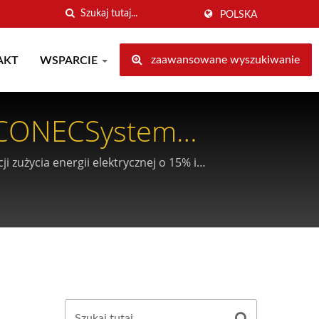
POLSKA
zaawansowane wyszukiwanie
AKT
WSPARCIE
RXCONECSystem
 zużycia energii elektrycznej o 15% i