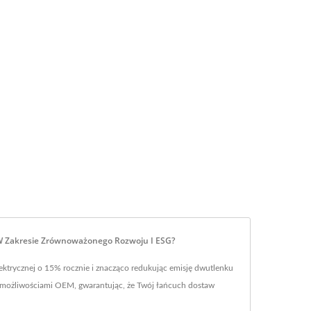
W Zakresie Zrównoważonego Rozwoju I ESG?
ktrycznej o 15% rocznie i znacząco redukując emisję dwutlenku
możliwościami OEM, gwarantując, że Twój łańcuch dostaw