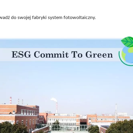
l Światłowodowy LGX 3-
Gniazdo Keystone 4P
Gniazdowy
owadź do swojej fabryki system fotowoltaiczny.