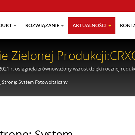
DUKT
ROZWIĄZANIE
AKTUALNOŚCI
KONT
ie Zielonej Produkcji:C
021 r. osiągnęła zrównoważony wzrost dzięki rocznej redukcji
ą Stronę: System Fotowoltaiczny
Stronę: System