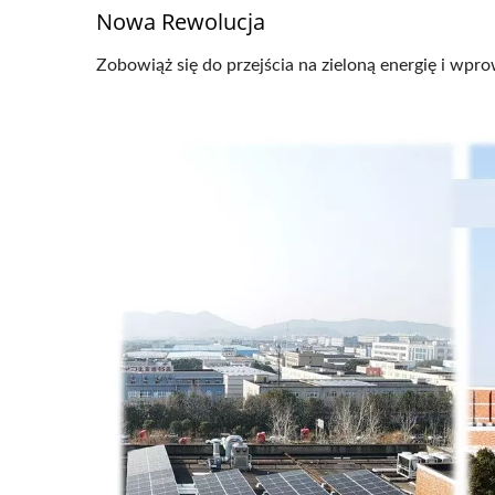
Nowa Rewolucja
Gniazdo Keystone 4PPoE
Pane
Zobowiąż się do przejścia na zieloną energię i wpr