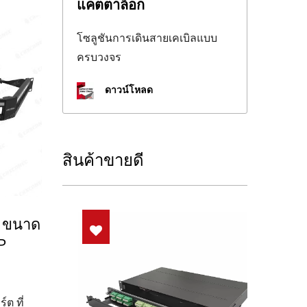
แคตตาล็อก
โซลูชันการเดินสายเคเบิลแบบ
ครบวงจร
ดาวน์โหลด
สินค้าขายดี
V ขนาด
P
ต ที่