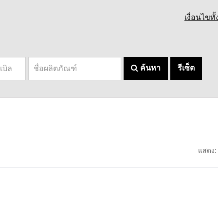
เงื่อนไขท
ค้นหา
รีเซ็ต
แสดง: