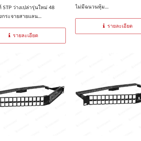
ไม่มีฉนวนหุ้ม...
์ STP ว่างเปล่ารุ่นใหม่ 48
งกระจายสายแลน...
รายละเอียด
รายละเอียด
งไฟเบอร์ออปติก LGX 3
4PPoEหัวเต้ารับตัวเม
สล็อต