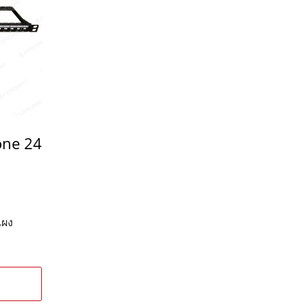
one 24
แผง