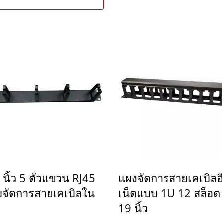
นิ้ว 5 ตัวแขวน RJ45
แผงจัดการสายเคเบิลอี
บจัดการสายเคเบิลใน
เน็ตแบบ 1U 12 สล็อ
19 นิ้ว