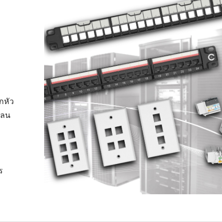
กหัว
แลน
ร