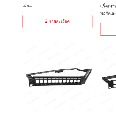
เมีย...
แร็คเมาท
พอร์ตแผ
รายละเอียด
4PPoEหัวเต้ารับตัวเมีย
แผ