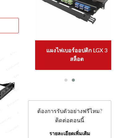
ีย
แผงไฟเบอร์ออปติก LGX 3
4
สล็อต
ต้องการรับตัวอย่างฟรีไหม?
ติดต่อตอนนี้
รายละเอียดเพิ่มเติม