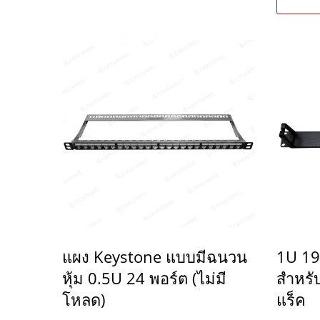
แผง Keystone แบบมีฉนวน
1U 19 
หุ้ม 0.5U 24 พอร์ต (ไม่มี
สำหรั
โหลด)
แร็ค